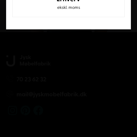
ekskl. moms
Kundeservice
70 23 62 32
mail@jyskmobelfabrik.dk