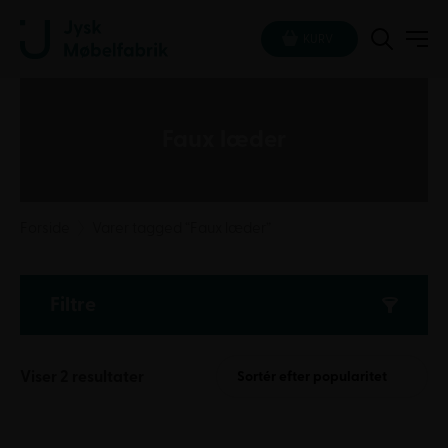
KURV
Faux læder
Forside
Varer tagged “Faux læder”
Filtre
Sorteret
Viser 2 resultater
Sortér efter popularitet
efter
popularitet