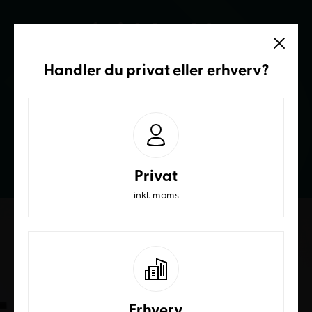
Vi sidder klar
Ring og få et bedre tilbud
Handler du
privat
eller
erhverv
?
70236232
Privat
inkl. moms
Erhverv