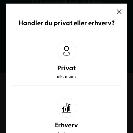
Vi sidder klar
Ring og få et bedre tilbud
Handler du
privat
eller
erhverv
?
70236232
Privat
inkl. moms
Erhverv