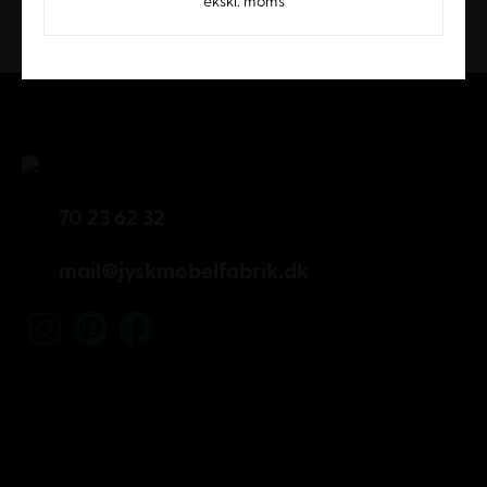
ekskl. moms
Kundeservice
70 23 62 32
mail@jyskmobelfabrik.dk