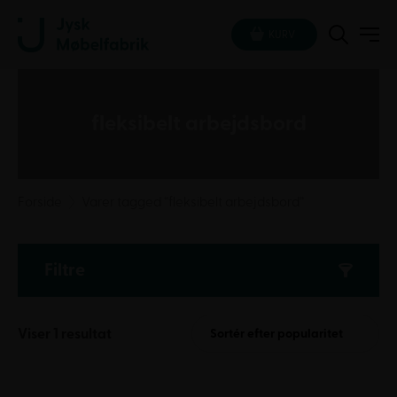
KURV
fleksibelt arbejdsbord
Forside
Varer tagged “fleksibelt arbejdsbord”
Filtre
Viser 1 resultat
Sortér efter popularitet