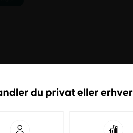
SE MERE
andler du
privat
eller
erhve