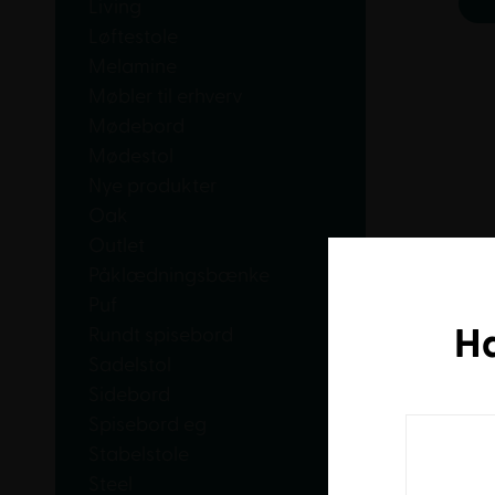
Living
Løftestole
Melamine
Møbler til erhverv
Mødebord
Mødestol
Nye produkter
Oak
Outlet
Påklædningsbænke
Puf
H
Rundt spisebord
Sadelstol
Sidebord
Spisebord eg
Stabelstole
Steel