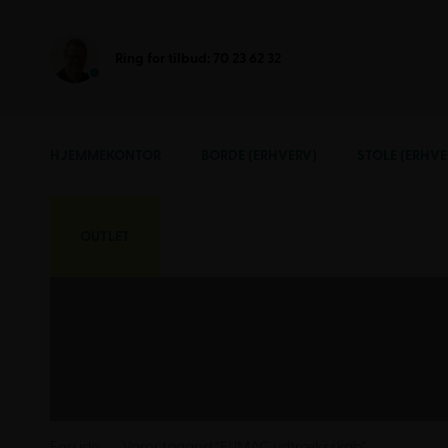
Ring for tilbud:
70 23 62 32
HJEMMEKONTOR
BORDE (ERHVERV)
STOLE (ERHVE
OUTLET
Forside
Varer tagged “FUMAC udtræksskab”