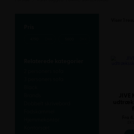
Viser 1 res
Pris
Relaterede kategorier
2 personers sofa
3 personers sofa
Black
JIVE 
Brands
udtræks
Dobbelt skrivebord
Fodskammel
Fra
4
Hjemmekontor
EK
Kontorsæt