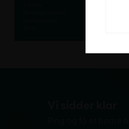
Tilbehør
Udstillingsmodeller
Ukategoriseret
White
Vi sidder klar
Ring og få et bedre t