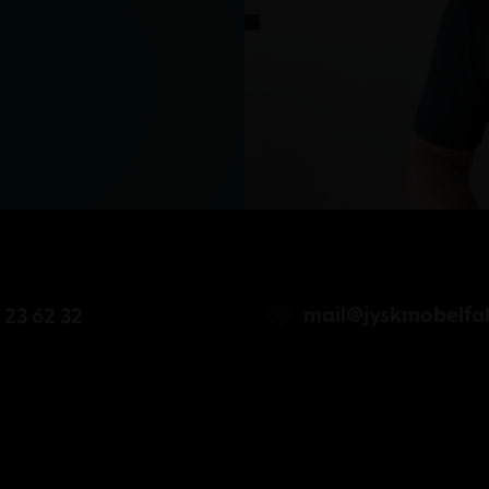
mail@jyskmobelfab
 23 62 32