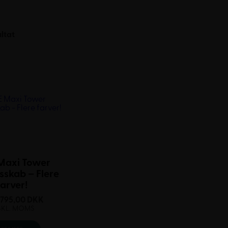
ultat
Maxi Tower
skab – Flere
farver!
.795,00
DKK
SKL. MOMS