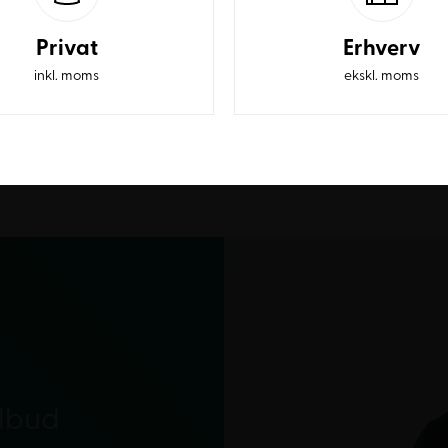
Privat
Erhverv
inkl. moms
ekskl. moms
ilbud