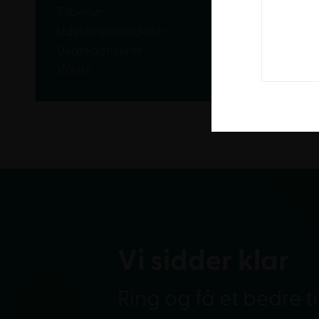
Tilbehør
Udstillingsmodeller
Ukategoriseret
White
Vi sidder klar
Ring og få et bedre t