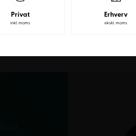
Privat
Erhverv
inkl. moms
ekskl. moms
ilbud