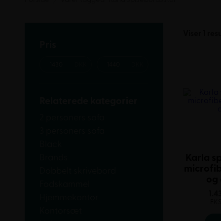
Viser 1 res
Pris
Relaterede kategorier
2 personers sofa
3 personers sofa
Black
Karla s
Brands
microfib
Dobbelt skrivebord
og
Fodskammel
1.4
Hjemmekontor
EK
Kontorsæt