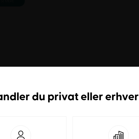
SE MERE
andler du
privat
eller
erhve