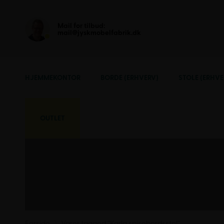
Mail for tilbud:
mail@jyskmobelfabrik.dk
HJEMMEKONTOR
BORDE (ERHVERV)
STOLE (ERHVE
OUTLET
Forside
Varer tagged “Karla spisebordsstol”