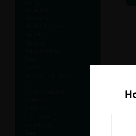
Living
Løftestole
Melamine
Møbler til erhverv
Mødebord
Mødestol
Nye produkter
Oak
Outlet
Påklædningsbænke
Puf
H
Rundt spisebord
Sadelstol
Sidebord
Spisebord eg
Stabelstole
Steel