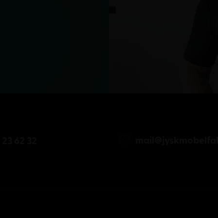
mail@jyskmobelfab
 23 62 32