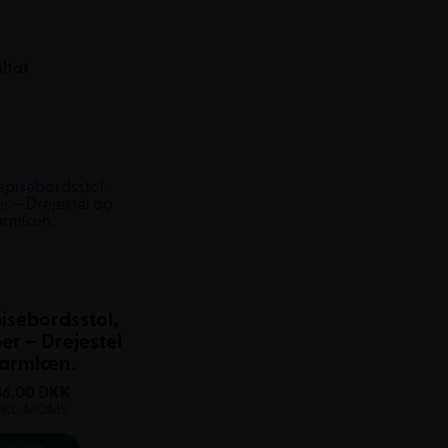
ultat
pisebordsstol,
er – Drejestel
 armlæn.
36,00
DKK
SKL. MOMS