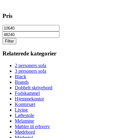
Pris
Filter
Relaterede kategorier
2 personers sofa
3 personers sofa
Black
Brands
Dobbelt skrivebord
Fodskammel
Hjemmekontor
Kontorsæt
Living
Løftestole
Melamine
Møbler til erhverv
Mødebord
Mødestol