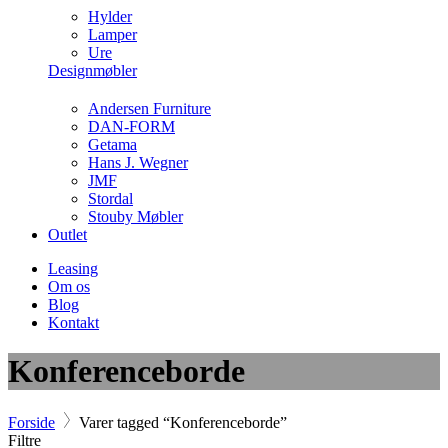
Hylder
Lamper
Ure
Designmøbler
Andersen Furniture
DAN-FORM
Getama
Hans J. Wegner
JMF
Stordal
Stouby Møbler
Outlet
Leasing
Om os
Blog
Kontakt
Konferenceborde
Forside
Varer tagged “Konferenceborde”
Filtre