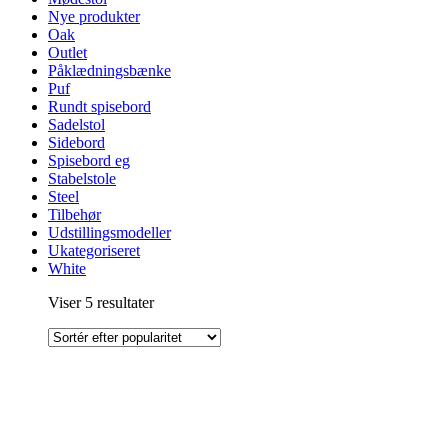
Nye produkter
Oak
Outlet
Påklædningsbænke
Puf
Rundt spisebord
Sadelstol
Sidebord
Spisebord eg
Stabelstole
Steel
Tilbehør
Udstillingsmodeller
Ukategoriseret
White
Sorteret
Viser 5 resultater
efter
popularitet