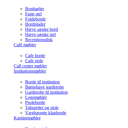
Bordsøjler
Faste stel
Foldeborde
Bordplader
Hæve sænke bord
Hæve sænke stel
Receptionsdisk
Café møbler
Cafe borde
Cafe stole
Call center møbler
Institutionsmøbler
Borde til institution
Børnehave garderobe
Garderobe til institution
Legemøbler
Pusleborde
Taburetter og stole
Væghængte klapborde
Kantinemøbler