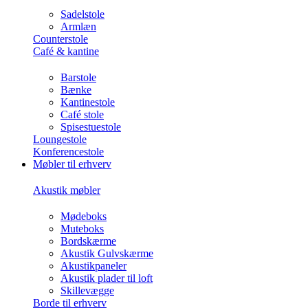
Sadelstole
Armlæn
Counterstole
Café & kantine
Barstole
Bænke
Kantinestole
Café stole
Spisestuestole
Loungestole
Konferencestole
Møbler til erhverv
Akustik møbler
Mødeboks
Muteboks
Bordskærme
Akustik Gulvskærme
Akustikpaneler
Akustik plader til loft
Skillevægge
Borde til erhverv