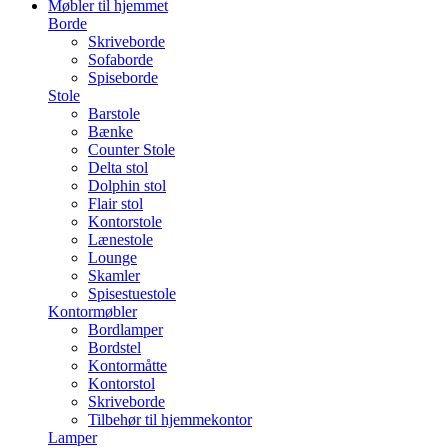
Møbler til hjemmet
Borde
Skriveborde
Sofaborde
Spiseborde
Stole
Barstole
Bænke
Counter Stole
Delta stol
Dolphin stol
Flair stol
Kontorstole
Lænestole
Lounge
Skamler
Spisestuestole
Kontormøbler
Bordlamper
Bordstel
Kontormåtte
Kontorstol
Skriveborde
Tilbehør til hjemmekontor
Lamper