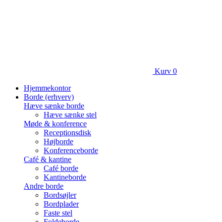
Kurv
0
Hjemmekontor
Borde (erhverv)
Hæve sænke borde
Hæve sænke stel
Møde & konference
Receptionsdisk
Højborde
Konferenceborde
Café & kantine
Café borde
Kantineborde
Andre borde
Bordsøjler
Bordplader
Faste stel
Foldeborde