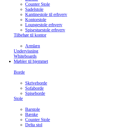
Counter Stole
Sadelstole
Kantinestole til erhverv
Kontorstole
Loungestole erhverv
Spisestuestole erhverv
Tilbehør til kontor
Armlæn
Undervisning
Whiteboards
Møbler til hjemmet
Borde
Skriveborde
Sofaborde
Spiseborde
Stole
Barstole
Bænke
Counter Stole
Delta stol