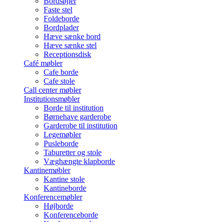
Bordsøjler
Faste stel
Foldeborde
Bordplader
Hæve sænke bord
Hæve sænke stel
Receptionsdisk
Café møbler
Cafe borde
Cafe stole
Call center møbler
Institutionsmøbler
Borde til institution
Børnehave garderobe
Garderobe til institution
Legemøbler
Pusleborde
Taburetter og stole
Væghængte klapborde
Kantinemøbler
Kantine stole
Kantineborde
Konferencemøbler
Højborde
Konferenceborde