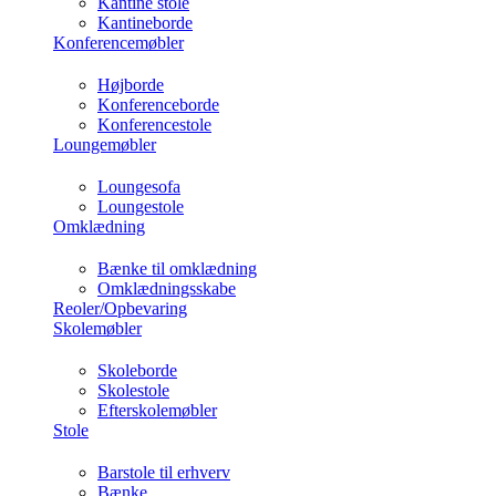
Kantine stole
Kantineborde
Konferencemøbler
Højborde
Konferenceborde
Konferencestole
Loungemøbler
Loungesofa
Loungestole
Omklædning
Bænke til omklædning
Omklædningsskabe
Reoler/Opbevaring
Skolemøbler
Skoleborde
Skolestole
Efterskolemøbler
Stole
Barstole til erhverv
Bænke