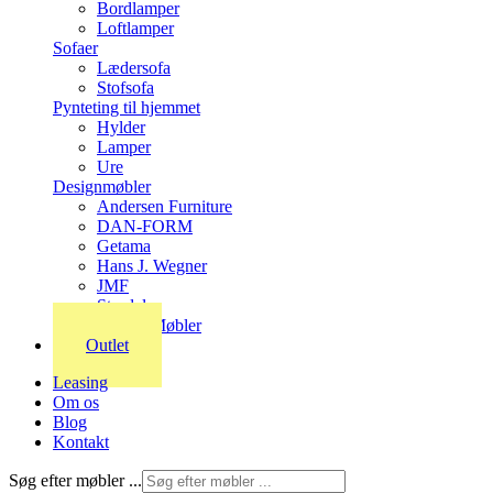
Bordlamper
Loftlamper
Sofaer
Lædersofa
Stofsofa
Pynteting til hjemmet
Hylder
Lamper
Ure
Designmøbler
Andersen Furniture
DAN-FORM
Getama
Hans J. Wegner
JMF
Stordal
Stouby Møbler
Outlet
Leasing
Om os
Blog
Kontakt
Søg efter møbler ...