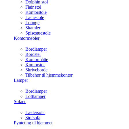
Dolphin stol
Flair stol
Kontorstole
Lænestole
Lounge
Skamler
Spisestuestole
Kontormøbler
Bordlamper
Bordstel
Kontormåtte
Kontorstol
Skriveborde
Tilbehør til hjemmekontor
Lamper
Bordlamper
Loftlamper
Sofaer
Lædersofa
Stofsofa
Pynteting til hjemmet