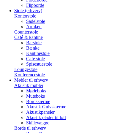
Flipborde
Stole (erhverv)
Kontorstole
Sadelstole
Armlæn
Counterstole
Café & kantine
Barstole
Bænke
Kantinestole
Café stole
Spisestuestole
Loungestole
Konferencestole
Møbler til erhverv
Akustik møbler
Mødeboks
Muteboks
Bordskærme
Akustik Gulvskærme
Akustikpaneler
Akustik plader til loft
Skillevægge
Borde til erhverv