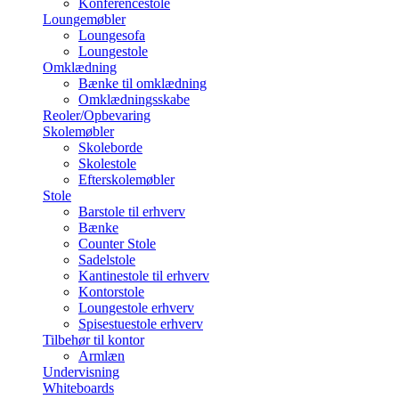
Konferencestole
Loungemøbler
Loungesofa
Loungestole
Omklædning
Bænke til omklædning
Omklædningsskabe
Reoler/Opbevaring
Skolemøbler
Skoleborde
Skolestole
Efterskolemøbler
Stole
Barstole til erhverv
Bænke
Counter Stole
Sadelstole
Kantinestole til erhverv
Kontorstole
Loungestole erhverv
Spisestuestole erhverv
Tilbehør til kontor
Armlæn
Undervisning
Whiteboards