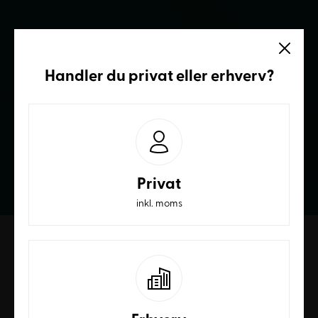
Vi sidder klar
Handler du
privat
eller
erhverv
?
Ring og få et bedre tilbud
70236232
Privat
inkl. moms