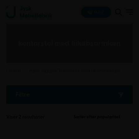
KURV
kontorstol med tilkøbsarmlæn
Forside
Varer tagged “kontorstol med tilkøbsarmlæn”
Filtre
Sorteret
Viser 2 resultater
Sortér efter popularitet
efter
popularitet