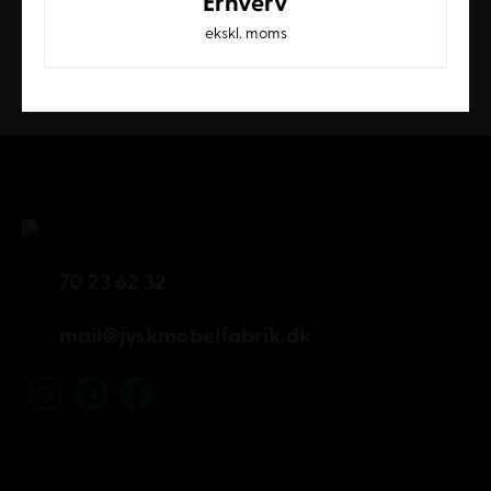
Erhverv
ekskl. moms
Kundeservice
70 23 62 32
mail@jyskmobelfabrik.dk