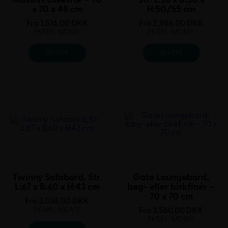
x 70 x 48 cm
H:50/55 cm
Fra
1.516,00
DKK
Fra
2.956,00
DKK
EKSKL. MOMS
EKSKL. MOMS
SE MERE
SE MERE
Twinny Sofabord, Str.
Gate Loungebord,
L:67 x B:60 x H:43 cm
bøg- eller birkfinér –
70 x 70 cm
Fra
3.036,00
DKK
EKSKL. MOMS
Fra
3.580,00
DKK
EKSKL. MOMS