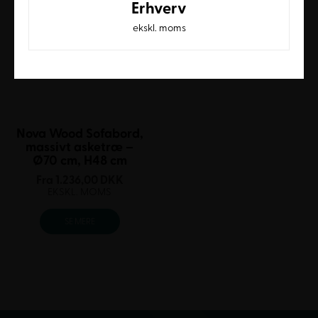
Erhverv
ekskl. moms
Nova Wood Sofabord,
massivt asketræ –
Ø70 cm, H48 cm
Fra
1.236,00
DKK
EKSKL. MOMS
SE MERE