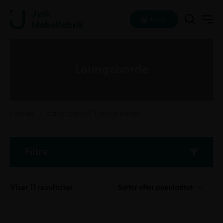
KURV
Loungeborde
Forside
Varer tagged “Loungeborde”
Filtre
Sorteret
Viser 11 resultater
Sortér efter popularitet
efter
popularitet