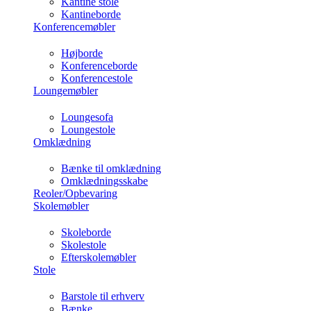
Kantine stole
Kantineborde
Konferencemøbler
Højborde
Konferenceborde
Konferencestole
Loungemøbler
Loungesofa
Loungestole
Omklædning
Bænke til omklædning
Omklædningsskabe
Reoler/Opbevaring
Skolemøbler
Skoleborde
Skolestole
Efterskolemøbler
Stole
Barstole til erhverv
Bænke