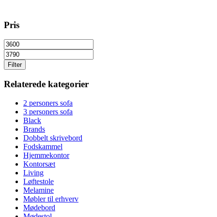
Pris
Filter
Relaterede kategorier
2 personers sofa
3 personers sofa
Black
Brands
Dobbelt skrivebord
Fodskammel
Hjemmekontor
Kontorsæt
Living
Løftestole
Melamine
Møbler til erhverv
Mødebord
Mødestol