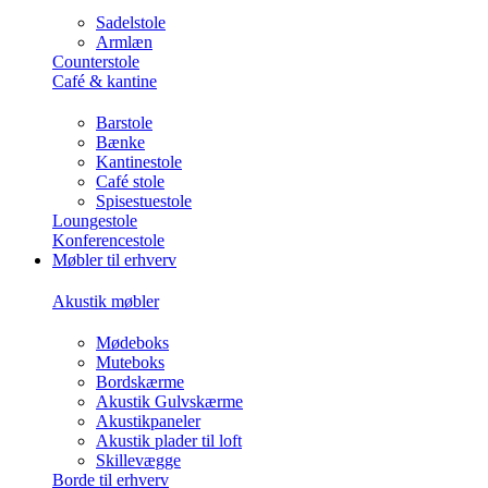
Sadelstole
Armlæn
Counterstole
Café & kantine
Barstole
Bænke
Kantinestole
Café stole
Spisestuestole
Loungestole
Konferencestole
Møbler til erhverv
Akustik møbler
Mødeboks
Muteboks
Bordskærme
Akustik Gulvskærme
Akustikpaneler
Akustik plader til loft
Skillevægge
Borde til erhverv