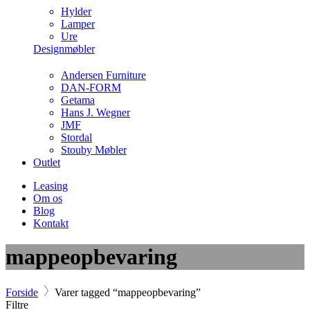
Hylder
Lamper
Ure
Designmøbler
Andersen Furniture
DAN-FORM
Getama
Hans J. Wegner
JMF
Stordal
Stouby Møbler
Outlet
Leasing
Om os
Blog
Kontakt
mappeopbevaring
Forside
Varer tagged “mappeopbevaring”
Filtre