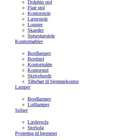
Dolphin stol
Flair stol
Kontorstole
Lænestole
Lounge
Skamler
Spisestuestole
Kontormøbler
Bordlamper
Bordstel
Kontormåtte
Kontorstol
Skriveborde
Tilbehør til hjemmekontor
Lamper
Bordlamper
Loftlamper
Sofaer
Lædersofa
Stofsofa
Pynteting til hjemmet