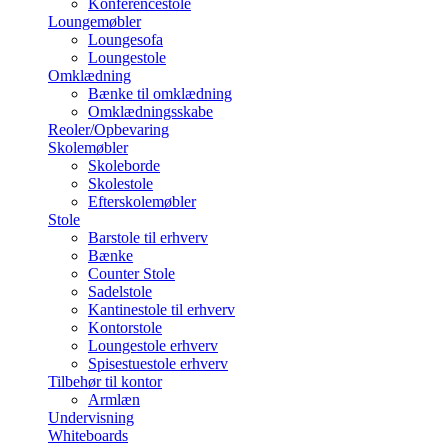
Konferencestole
Loungemøbler
Loungesofa
Loungestole
Omklædning
Bænke til omklædning
Omklædningsskabe
Reoler/Opbevaring
Skolemøbler
Skoleborde
Skolestole
Efterskolemøbler
Stole
Barstole til erhverv
Bænke
Counter Stole
Sadelstole
Kantinestole til erhverv
Kontorstole
Loungestole erhverv
Spisestuestole erhverv
Tilbehør til kontor
Armlæn
Undervisning
Whiteboards