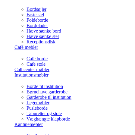
Bordsøjler
Faste stel
Foldeborde
Bordplader
Hæve sænke bord
Hæve sænke stel
Receptionsdisk
Café møbler
Cafe borde
Cafe stole
Call center møbler
Institutionsmøbler
Borde til institution
Børnehave garderobe
Garderobe til institution
Legemøbler
Pusleborde
Taburetter og stole
Væghængte klapborde
Kantinemøbler