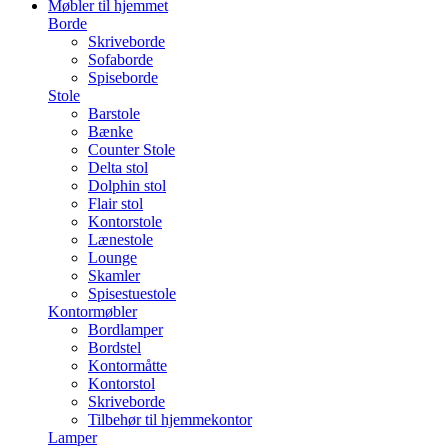
Møbler til hjemmet
Borde
Skriveborde
Sofaborde
Spiseborde
Stole
Barstole
Bænke
Counter Stole
Delta stol
Dolphin stol
Flair stol
Kontorstole
Lænestole
Lounge
Skamler
Spisestuestole
Kontormøbler
Bordlamper
Bordstel
Kontormåtte
Kontorstol
Skriveborde
Tilbehør til hjemmekontor
Lamper