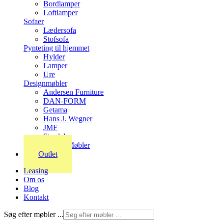
Bordlamper
Loftlamper
Sofaer
Lædersofa
Stofsofa
Pynteting til hjemmet
Hylder
Lamper
Ure
Designmøbler
Andersen Furniture
DAN-FORM
Getama
Hans J. Wegner
JMF
Stordal
Stouby Møbler
Outlet
Leasing
Om os
Blog
Kontakt
Søg efter møbler ...