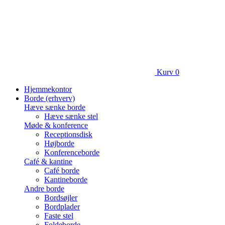
Kurv
0
Hjemmekontor
Borde (erhverv)
Hæve sænke borde
Hæve sænke stel
Møde & konference
Receptionsdisk
Højborde
Konferenceborde
Café & kantine
Café borde
Kantineborde
Andre borde
Bordsøjler
Bordplader
Faste stel
Foldeborde