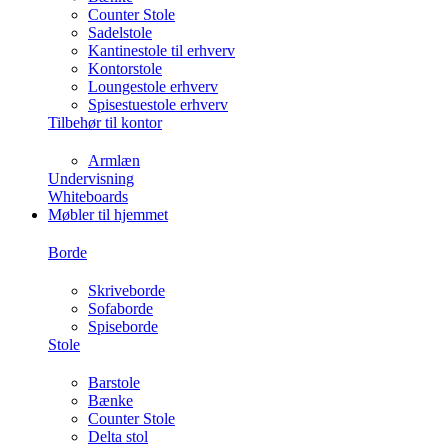
Counter Stole
Sadelstole
Kantinestole til erhverv
Kontorstole
Loungestole erhverv
Spisestuestole erhverv
Tilbehør til kontor
Armlæn
Undervisning
Whiteboards
Møbler til hjemmet
Borde
Skriveborde
Sofaborde
Spiseborde
Stole
Barstole
Bænke
Counter Stole
Delta stol