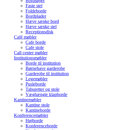
Bordsøjler
Faste stel
Foldeborde
Bordplader
Hæve sænke bord
Hæve sænke stel
Receptionsdisk
Café møbler
Cafe borde
Cafe stole
Call center møbler
Institutionsmøbler
Borde til institution
Børnehave garderobe
Garderobe til institution
Legemøbler
Pusleborde
Taburetter og stole
Væghængte klapborde
Kantinemøbler
Kantine stole
Kantineborde
Konferencemøbler
Højborde
Konferenceborde