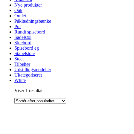
Nye produkter
Oak
Outlet
Påklædningsbænke
Puf
Rundt spisebord
Sadelstol
Sidebord
Spisebord eg
Stabelstole
Steel
Tilbehør
Udstillingsmodeller
Ukategoriseret
White
Viser 1 resultat