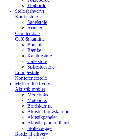
Flipborde
Stole (erhverv)
Kontorstole
Sadelstole
Armlæn
Counterstole
Café & kantine
Barstole
Bænke
Kantinestole
Café stole
Spisestuestole
Loungestole
Konferencestole
Møbler til erhverv
Akustik møbler
Mødeboks
Muteboks
Bordskærme
Akustik Gulvskærme
Akustikpaneler
Akustik plader til loft
Skillevægge
Borde til erhverv