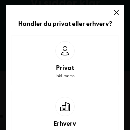
Vi sidder klar
Ring og få et bedre tilbud
Handler du
privat
eller
erhverv
?
70236232
Privat
inkl. moms
Erhverv