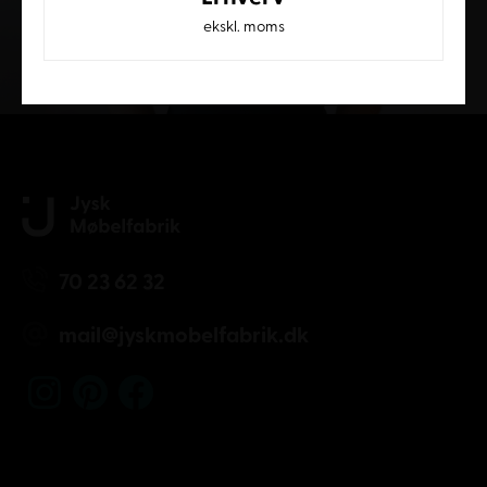
ekskl. moms
Kundeservice
70 23 62 32
mail@jyskmobelfabrik.dk