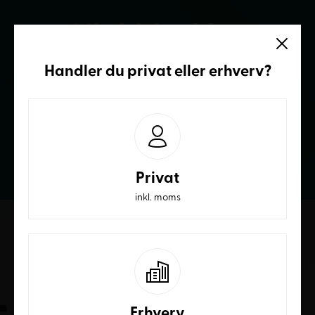
Vi sidder klar
Ring og få et bedre tilbud
Handler du
privat
eller
erhverv
?
70236232
Privat
inkl. moms
Erhverv