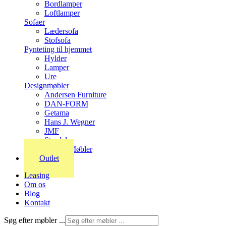
Bordlamper
Loftlamper
Sofaer
Lædersofa
Stofsofa
Pynteting til hjemmet
Hylder
Lamper
Ure
Designmøbler
Andersen Furniture
DAN-FORM
Getama
Hans J. Wegner
JMF
Stordal
Stouby Møbler
Outlet
Leasing
Om os
Blog
Kontakt
Søg efter møbler ...