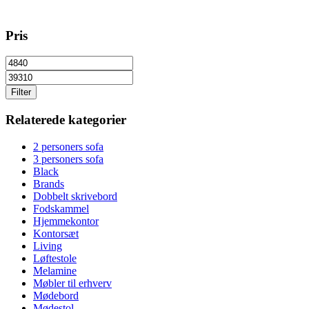
Pris
Filter
Relaterede kategorier
2 personers sofa
3 personers sofa
Black
Brands
Dobbelt skrivebord
Fodskammel
Hjemmekontor
Kontorsæt
Living
Løftestole
Melamine
Møbler til erhverv
Mødebord
Mødestol