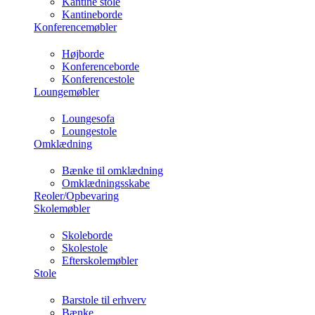
Kantine stole
Kantineborde
Konferencemøbler
Højborde
Konferenceborde
Konferencestole
Loungemøbler
Loungesofa
Loungestole
Omklædning
Bænke til omklædning
Omklædningsskabe
Reoler/Opbevaring
Skolemøbler
Skoleborde
Skolestole
Efterskolemøbler
Stole
Barstole til erhverv
Bænke