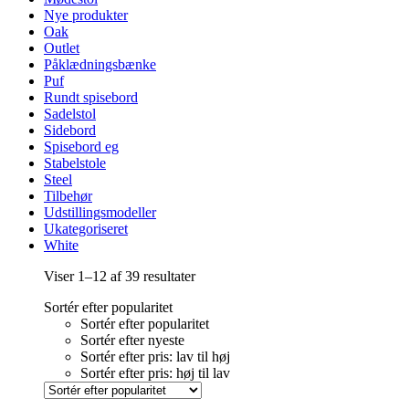
Nye produkter
Oak
Outlet
Påklædningsbænke
Puf
Rundt spisebord
Sadelstol
Sidebord
Spisebord eg
Stabelstole
Steel
Tilbehør
Udstillingsmodeller
Ukategoriseret
White
Sorteret
Viser 1–12 af 39 resultater
efter
Sortér efter popularitet
popularitet
Sortér efter popularitet
Sortér efter nyeste
Sortér efter pris: lav til høj
Sortér efter pris: høj til lav