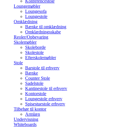
Konferencestole
Loungemøbler
Loungesofa
Loungestole
Omklædning
Bænke til omklædning
Omklædningsskabe
Reoler/Opbevaring
Skolemøbler
Skoleborde
Skolestole
Efterskolemøbler
Stole
Barstole til erhverv
Bænke
Counter Stole
Sadelstole
Kantinestole til erhverv
Kontorstole
Loungestole erhverv
Spisestuestole erhverv
Tilbehør til kontor
Armlæn
Undervisning
Whiteboards