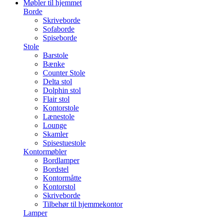
Møbler til hjemmet
Borde
Skriveborde
Sofaborde
Spiseborde
Stole
Barstole
Bænke
Counter Stole
Delta stol
Dolphin stol
Flair stol
Kontorstole
Lænestole
Lounge
Skamler
Spisestuestole
Kontormøbler
Bordlamper
Bordstel
Kontormåtte
Kontorstol
Skriveborde
Tilbehør til hjemmekontor
Lamper