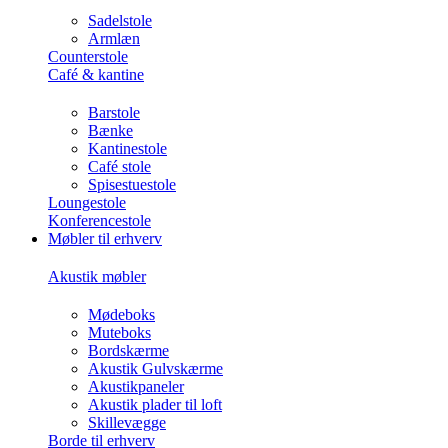
Sadelstole
Armlæn
Counterstole
Café & kantine
Barstole
Bænke
Kantinestole
Café stole
Spisestuestole
Loungestole
Konferencestole
Møbler til erhverv
Akustik møbler
Mødeboks
Muteboks
Bordskærme
Akustik Gulvskærme
Akustikpaneler
Akustik plader til loft
Skillevægge
Borde til erhverv