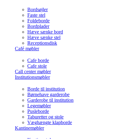
Bordsøjler
Faste stel
Foldeborde
Bordplader
Hæve sænke bord
Hæve sænke stel
Receptionsdisk
Café møbler
Cafe borde
Cafe stole
Call center møbler
Institutionsmøbler
Borde til institution
Børnehave garderobe
Garderobe til institution
Legemøbler
Pusleborde
Taburetter og stole
Væghængte klapborde
Kantinemøbler