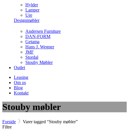
Hylder
Lamper
Ure
Designmøbler
Andersen Furniture
DAN-FORM
Getama
Hans J. Wegner
JMF
Stordal
Stouby Møbler
Outlet
Leasing
Om os
Blog
Kontakt
Stouby møbler
Forside
Varer tagged “Stouby møbler”
Filtre