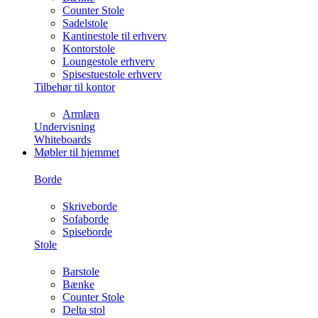
Counter Stole
Sadelstole
Kantinestole til erhverv
Kontorstole
Loungestole erhverv
Spisestuestole erhverv
Tilbehør til kontor
Armlæn
Undervisning
Whiteboards
Møbler til hjemmet
Borde
Skriveborde
Sofaborde
Spiseborde
Stole
Barstole
Bænke
Counter Stole
Delta stol