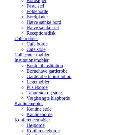
Bordsøjler
Faste stel
Foldeborde
Bordplader
Hæve sænke bord
Hæve sænke stel
Receptionsdisk
Café møbler
Cafe borde
Cafe stole
Call center møbler
Institutionsmøbler
Borde til institution
Børnehave garderobe
Garderobe til institution
Legemøbler
Pusleborde
Taburetter og stole
Væghængte klapborde
Kantinemøbler
Kantine stole
Kantineborde
Konferencemøbler
Højborde
Konferenceborde