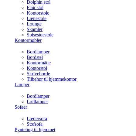
Dolphin stol
Flair stol
Kontorstole
Lænestole
Lounge
Skamler
Spisestuestole
Kontormøbler
Bordlamper
Bordstel
Kontormåtte
Kontorstol
Skriveborde
Tilbehør til hjemmekontor
Lamper
Bordlamper
Loftlamper
Sofaer
Lædersofa
Stofsofa
Pynteting til hjemmet