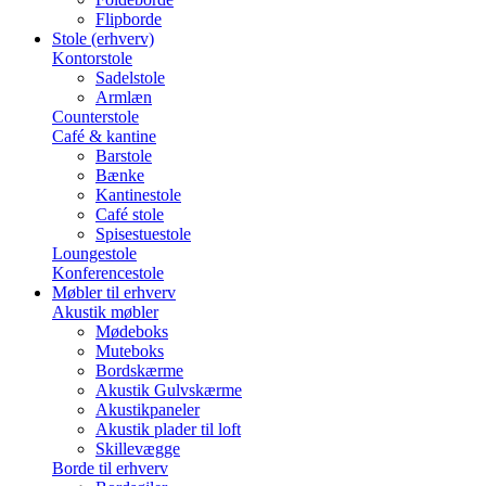
Flipborde
Stole (erhverv)
Kontorstole
Sadelstole
Armlæn
Counterstole
Café & kantine
Barstole
Bænke
Kantinestole
Café stole
Spisestuestole
Loungestole
Konferencestole
Møbler til erhverv
Akustik møbler
Mødeboks
Muteboks
Bordskærme
Akustik Gulvskærme
Akustikpaneler
Akustik plader til loft
Skillevægge
Borde til erhverv