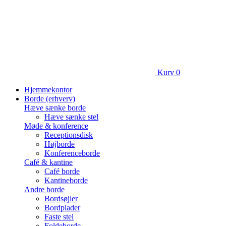
Kurv
0
Hjemmekontor
Borde (erhverv)
Hæve sænke borde
Hæve sænke stel
Møde & konference
Receptionsdisk
Højborde
Konferenceborde
Café & kantine
Café borde
Kantineborde
Andre borde
Bordsøjler
Bordplader
Faste stel
Foldeborde