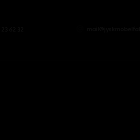
mail@jyskmobelfab
 23 62 32