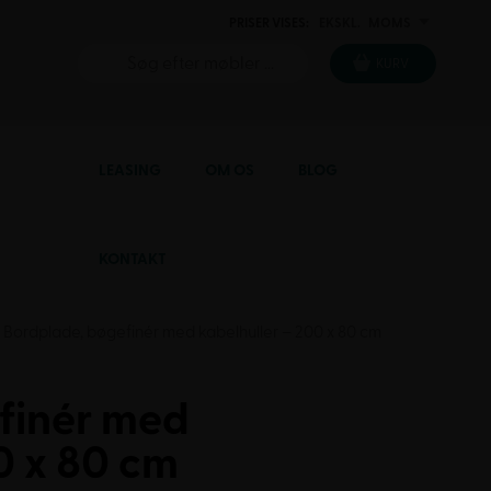
PRISER VISES:
EKSKL.
MOMS
INKL.
KURV
LEASING
OM OS
BLOG
KONTAKT
Bordplade, bøgefinér med kabelhuller – 200 x 80 cm
finér med
0 x 80 cm