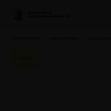
Mail for tilbud:
mail@jyskmobelfabrik.dk
HJEMMEKONTOR
BORDE (ERHVERV)
STOLE (ERHVE
OUTLET