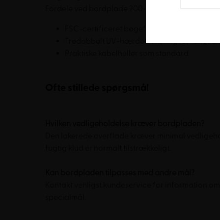
Fordele ved bordplade 200-80:
FSC-certificeret bøgefinér med premium A-
Tredobbelt UV-hærdet lakering for langvari
Praktiske kabelhuller som standard
Ofte stillede spørgsmål
Hvilken vedligeholdelse kræver bordpladen?
Den lakerede overflade kræver minimal vedligehol
fugtig klud er normalt tilstrækkeligt.
Kan bordpladen tilpasses med andre mål?
Kontakt venligst kundeservice for information o
specialmål.