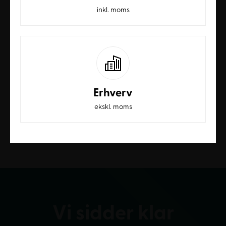
inkl. moms
Kan stellet monteres på alle vægtyper?
Ved standard vægge er normal montering tilstrækkelig,
men ved letvæg eller porøs væg skal der tilvirkes
særlige beslag til at fordele belastningen.
Erhverv
Hvor meget vægt kan stellet bære?
ekskl. moms
Stellet kan bære op til 80 kg pr. søjlesæt, hvilket giver en
robust løsning til de fleste kontorarbejdspladser.
Vi sidder klar