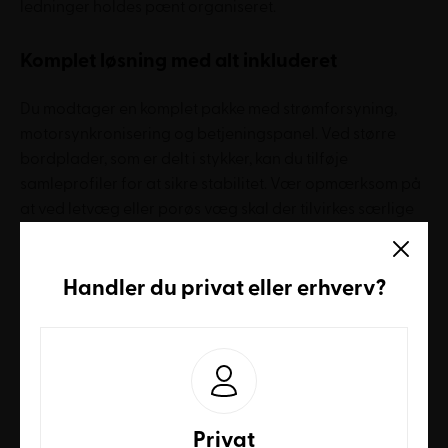
ledninger holdes pænt organiseret.
Komplet løsning med alt inkluderet
Du modtager en komplet pakke med strømforsyning,
motorsynkronisering og betjeningspanel. Ved større
bordplader, som er delt i stykker, kan du tilføje
samleprofiler for at sikre stabilitet. Vær opmærksom på
at ved letvæg eller porøs væg skal der tilvirkes særlige
beslag til fordeling af belastningen.
Dette hæve-sænkestel giver dig:
Handler du
privat
eller
erhverv
?
Væghængt løsning der sparer gulvplads
Justerbar højde fra 66-118 cm for optimal
ergonomi
Fleksibel placering af søjler i række eller vinkel
Privat
Ofte stillede spørgsmål