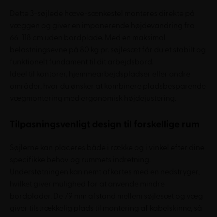
Dette 3-søjlede hæve-sænkestel monteres direkte på
væggen og giver en imponerende højdevandring fra
66-118 cm uden bordplade. Med en maksimal
belastningsevne på 80 kg pr. søjlesæt får du et stabilt og
funktionelt fundament til dit arbejdsbord.
Ideel til kontorer, hjemmearbejdspladser eller andre
områder, hvor du ønsker at kombinere pladsbesparende
vægmontering med ergonomisk højdejustering.
Tilpasningsvenligt design til forskellige rum
Søjlerne kan placeres både i række og i vinkel efter dine
specifikke behov og rummets indretning.
Understøtningen kan nemt afkortes med en nedstryger,
hvilket giver mulighed for at anvende mindre
bordplader. De 79 mm afstand mellem søjlesæt og væg
giver tilstrækkelig plads til montering af kabelskinne, så