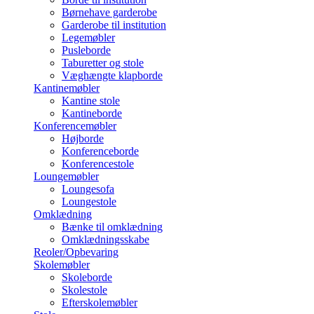
Børnehave garderobe
Garderobe til institution
Legemøbler
Pusleborde
Taburetter og stole
Væghængte klapborde
Kantinemøbler
Kantine stole
Kantineborde
Konferencemøbler
Højborde
Konferenceborde
Konferencestole
Loungemøbler
Loungesofa
Loungestole
Omklædning
Bænke til omklædning
Omklædningsskabe
Reoler/Opbevaring
Skolemøbler
Skoleborde
Skolestole
Efterskolemøbler