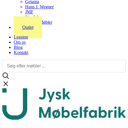
Getama
Hans J. Wegner
JMF
Stordal
Stouby Møbler
Outlet
Leasing
Om os
Blog
Kontakt