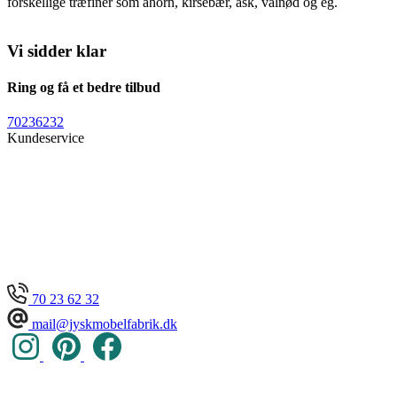
forskellige træfinér som ahorn, kirsebær, ask, valnød og eg.
Vi sidder klar
Ring og få et bedre tilbud
70236232
Kundeservice
70 23 62 32
mail@jyskmobelfabrik.dk