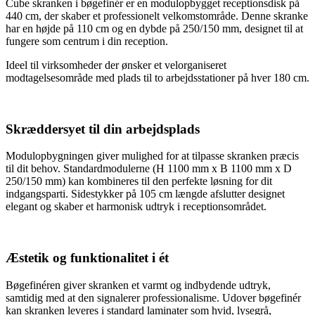
Cube skranken i bøgefinér er en modulopbygget receptionsdisk på
440 cm, der skaber et professionelt velkomstområde. Denne skranke
har en højde på 110 cm og en dybde på 250/150 mm, designet til at
fungere som centrum i din reception.
Ideel til virksomheder der ønsker et velorganiseret
modtagelsesområde med plads til to arbejdsstationer på hver 180 cm.
Skræddersyet til din arbejdsplads
Modulopbygningen giver mulighed for at tilpasse skranken præcis
til dit behov. Standardmodulerne (H 1100 mm x B 1100 mm x D
250/150 mm) kan kombineres til den perfekte løsning for dit
indgangsparti. Sidestykker på 105 cm længde afslutter designet
elegant og skaber et harmonisk udtryk i receptionsområdet.
Æstetik og funktionalitet i ét
Bøgefinéren giver skranken et varmt og indbydende udtryk,
samtidig med at den signalerer professionalisme. Udover bøgefinér
kan skranken leveres i standard laminater som hvid, lysegrå,