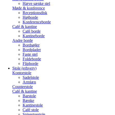
Hæve sænke stel
Møde & konference
Receptionsdisk
Højborde
Konferenceborde
Café & kantine
Café borde
Kantineborde
Andre borde
Bordsøjler
Bordplader
Faste stel
Foldeborde
Flipborde
Stole (erhverv)
Kontorstole
Sadelstole
Armlæn
Counterstole
Café & kantine
Barstole
Bænke
Kantinestole
Café stole
Spisestuestole