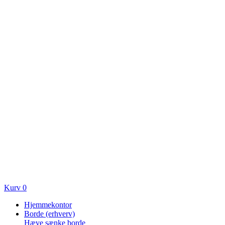
Kurv
0
Hjemmekontor
Borde (erhverv)
Hæve sænke borde