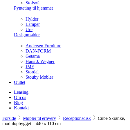
Stofsofa
Pynteting til hjemmet
Hylder
Lamper
Ure
Designmøbler
Andersen Furniture
DAN-FORM
Getama
Hans J. Wegner
JMF
Stordal
Stouby Møbler
Outlet
Leasing
Om os
Blog
Kontakt
Forside
Møbler til erhverv
Receptionsdisk
Cube Skranke,
modulopbygget – 440 x 110 cm