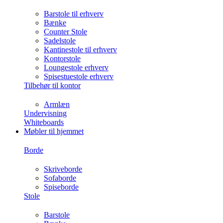
Barstole til erhverv
Bænke
Counter Stole
Sadelstole
Kantinestole til erhverv
Kontorstole
Loungestole erhverv
Spisestuestole erhverv
Tilbehør til kontor
Armlæn
Undervisning
Whiteboards
Møbler til hjemmet
Borde
Skriveborde
Sofaborde
Spiseborde
Stole
Barstole