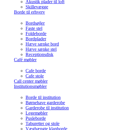
Akustik plader til loft
Skillevægge
Borde til erhverv
Bordsøjler
Faste stel
Foldeborde
Bordplader
Hæve sænke bord
Hæve sænke stel
Receptionsdisk
Café møbler
Cafe borde
Cafe stole
Call center møbler
Institutionsmøbler
Borde til institution
Børnehave garderobe
Garderobe til institution
Legemøbler
Pusleborde
Taburetter og stole
Væghængte klapborde