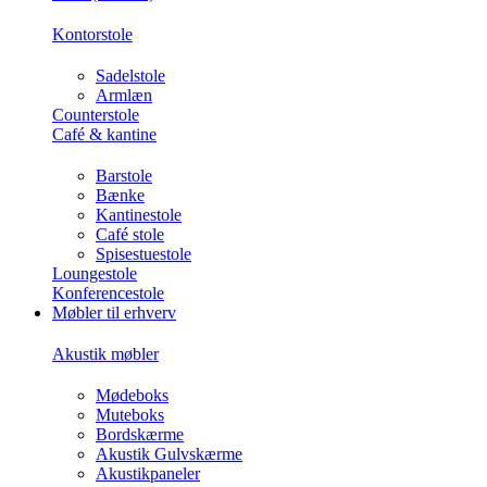
Kontorstole
Sadelstole
Armlæn
Counterstole
Café & kantine
Barstole
Bænke
Kantinestole
Café stole
Spisestuestole
Loungestole
Konferencestole
Møbler til erhverv
Akustik møbler
Mødeboks
Muteboks
Bordskærme
Akustik Gulvskærme
Akustikpaneler