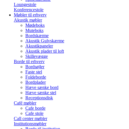
Loungestole
Konferencestole
Møbler til erhverv
Akustik møbler
Mødeboks
Muteboks
Bordskærme
Akustik Gulvskærme
Akustikpaneler
Akustik plader til loft
Skillevægge
Borde til erhverv
Bordsøjler
Faste stel
Foldeborde
Bordplader
Hæve sænke bord
Hæve sænke stel
Receptionsdisk
Café møbler
Cafe borde
Cafe stole
Call center møbler
Institutionsmøbler
Borde til institution