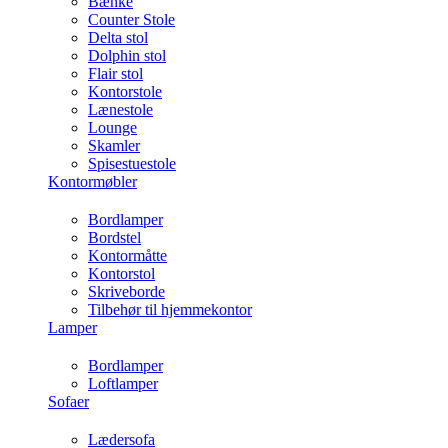
Bænke
Counter Stole
Delta stol
Dolphin stol
Flair stol
Kontorstole
Lænestole
Lounge
Skamler
Spisestuestole
Kontormøbler
Bordlamper
Bordstel
Kontormåtte
Kontorstol
Skriveborde
Tilbehør til hjemmekontor
Lamper
Bordlamper
Loftlamper
Sofaer
Lædersofa