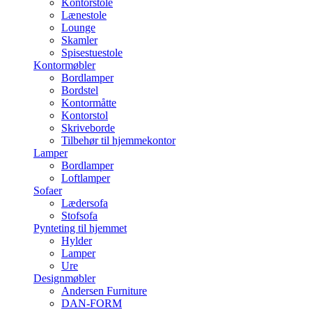
Kontorstole
Lænestole
Lounge
Skamler
Spisestuestole
Kontormøbler
Bordlamper
Bordstel
Kontormåtte
Kontorstol
Skriveborde
Tilbehør til hjemmekontor
Lamper
Bordlamper
Loftlamper
Sofaer
Lædersofa
Stofsofa
Pynteting til hjemmet
Hylder
Lamper
Ure
Designmøbler
Andersen Furniture
DAN-FORM