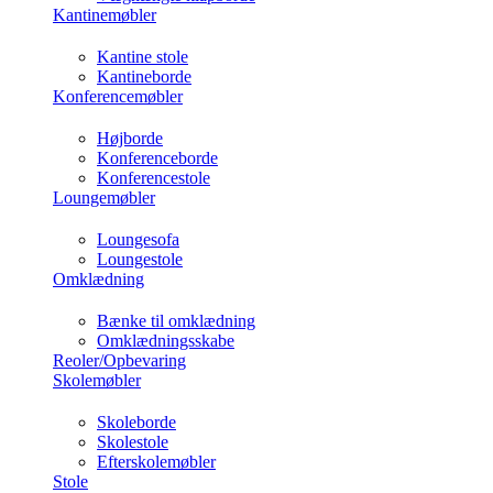
Kantinemøbler
Kantine stole
Kantineborde
Konferencemøbler
Højborde
Konferenceborde
Konferencestole
Loungemøbler
Loungesofa
Loungestole
Omklædning
Bænke til omklædning
Omklædningsskabe
Reoler/Opbevaring
Skolemøbler
Skoleborde
Skolestole
Efterskolemøbler
Stole