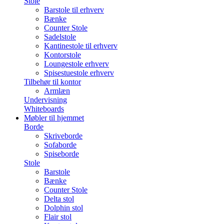
Stole
Barstole til erhverv
Bænke
Counter Stole
Sadelstole
Kantinestole til erhverv
Kontorstole
Loungestole erhverv
Spisestuestole erhverv
Tilbehør til kontor
Armlæn
Undervisning
Whiteboards
Møbler til hjemmet
Borde
Skriveborde
Sofaborde
Spiseborde
Stole
Barstole
Bænke
Counter Stole
Delta stol
Dolphin stol
Flair stol