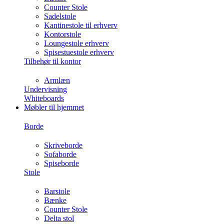
Counter Stole
Sadelstole
Kantinestole til erhverv
Kontorstole
Loungestole erhverv
Spisestuestole erhverv
Tilbehør til kontor
Armlæn
Undervisning
Whiteboards
Møbler til hjemmet
Borde
Skriveborde
Sofaborde
Spiseborde
Stole
Barstole
Bænke
Counter Stole
Delta stol