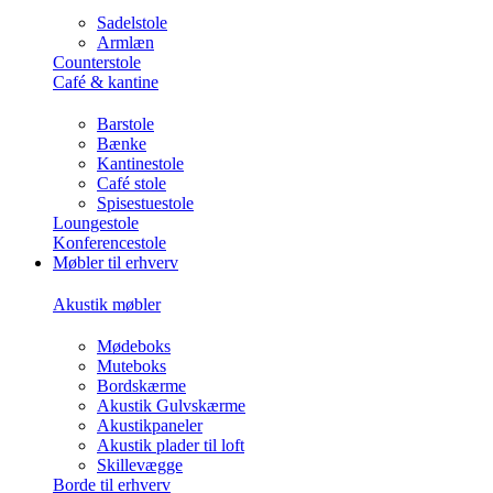
Sadelstole
Armlæn
Counterstole
Café & kantine
Barstole
Bænke
Kantinestole
Café stole
Spisestuestole
Loungestole
Konferencestole
Møbler til erhverv
Akustik møbler
Mødeboks
Muteboks
Bordskærme
Akustik Gulvskærme
Akustikpaneler
Akustik plader til loft
Skillevægge
Borde til erhverv