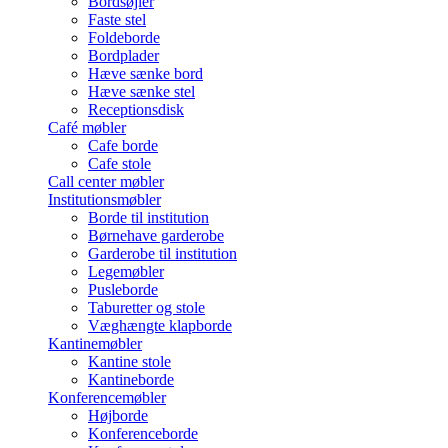
Bordsøjler
Faste stel
Foldeborde
Bordplader
Hæve sænke bord
Hæve sænke stel
Receptionsdisk
Café møbler
Cafe borde
Cafe stole
Call center møbler
Institutionsmøbler
Borde til institution
Børnehave garderobe
Garderobe til institution
Legemøbler
Pusleborde
Taburetter og stole
Væghængte klapborde
Kantinemøbler
Kantine stole
Kantineborde
Konferencemøbler
Højborde
Konferenceborde