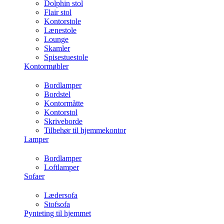
Dolphin stol
Flair stol
Kontorstole
Lænestole
Lounge
Skamler
Spisestuestole
Kontormøbler
Bordlamper
Bordstel
Kontormåtte
Kontorstol
Skriveborde
Tilbehør til hjemmekontor
Lamper
Bordlamper
Loftlamper
Sofaer
Lædersofa
Stofsofa
Pynteting til hjemmet