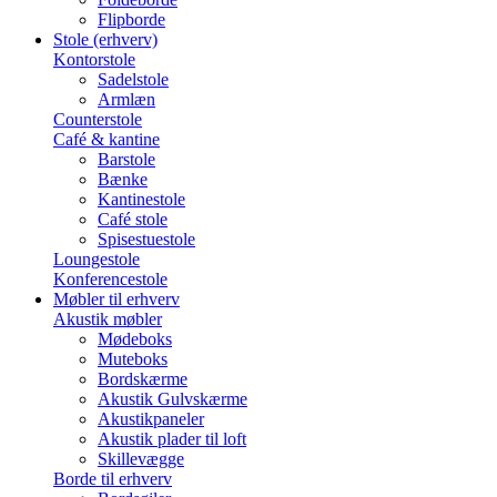
Flipborde
Stole (erhverv)
Kontorstole
Sadelstole
Armlæn
Counterstole
Café & kantine
Barstole
Bænke
Kantinestole
Café stole
Spisestuestole
Loungestole
Konferencestole
Møbler til erhverv
Akustik møbler
Mødeboks
Muteboks
Bordskærme
Akustik Gulvskærme
Akustikpaneler
Akustik plader til loft
Skillevægge
Borde til erhverv