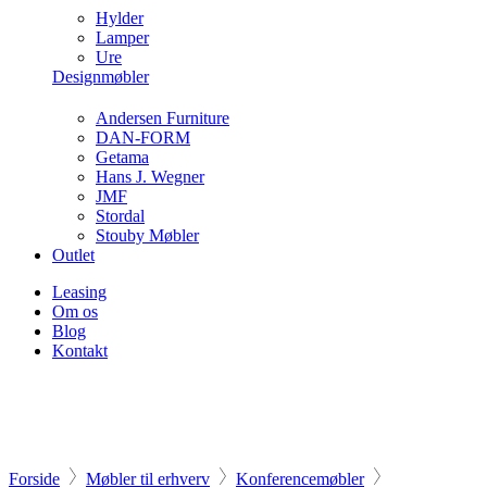
Hylder
Lamper
Ure
Designmøbler
Andersen Furniture
DAN-FORM
Getama
Hans J. Wegner
JMF
Stordal
Stouby Møbler
Outlet
Leasing
Om os
Blog
Kontakt
Forside
Møbler til erhverv
Konferencemøbler