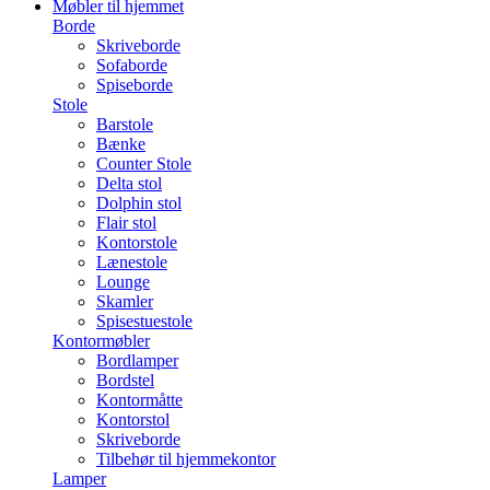
Møbler til hjemmet
Borde
Skriveborde
Sofaborde
Spiseborde
Stole
Barstole
Bænke
Counter Stole
Delta stol
Dolphin stol
Flair stol
Kontorstole
Lænestole
Lounge
Skamler
Spisestuestole
Kontormøbler
Bordlamper
Bordstel
Kontormåtte
Kontorstol
Skriveborde
Tilbehør til hjemmekontor
Lamper