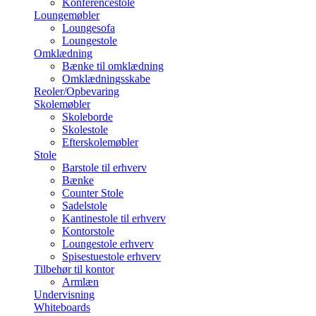
Konferencestole
Loungemøbler
Loungesofa
Loungestole
Omklædning
Bænke til omklædning
Omklædningsskabe
Reoler/Opbevaring
Skolemøbler
Skoleborde
Skolestole
Efterskolemøbler
Stole
Barstole til erhverv
Bænke
Counter Stole
Sadelstole
Kantinestole til erhverv
Kontorstole
Loungestole erhverv
Spisestuestole erhverv
Tilbehør til kontor
Armlæn
Undervisning
Whiteboards