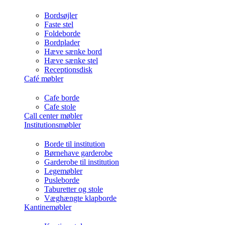
Bordsøjler
Faste stel
Foldeborde
Bordplader
Hæve sænke bord
Hæve sænke stel
Receptionsdisk
Café møbler
Cafe borde
Cafe stole
Call center møbler
Institutionsmøbler
Borde til institution
Børnehave garderobe
Garderobe til institution
Legemøbler
Pusleborde
Taburetter og stole
Væghængte klapborde
Kantinemøbler