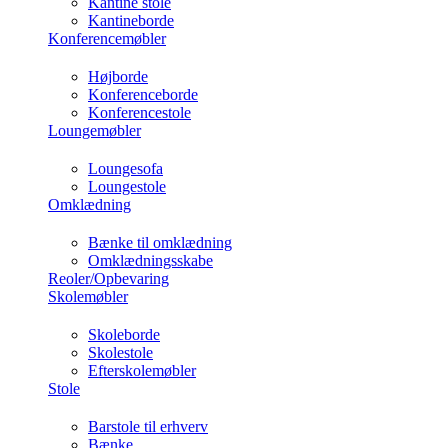
Kantine stole
Kantineborde
Konferencemøbler
Højborde
Konferenceborde
Konferencestole
Loungemøbler
Loungesofa
Loungestole
Omklædning
Bænke til omklædning
Omklædningsskabe
Reoler/Opbevaring
Skolemøbler
Skoleborde
Skolestole
Efterskolemøbler
Stole
Barstole til erhverv
Bænke