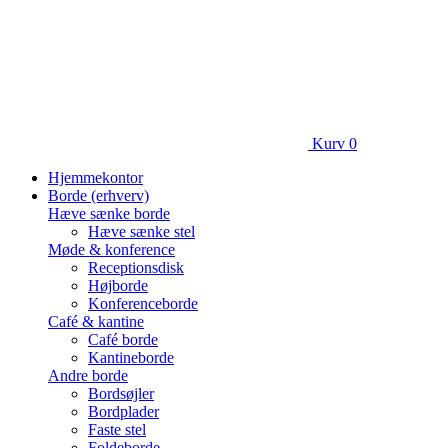
Kurv
0
Hjemmekontor
Borde (erhverv)
Hæve sænke borde
Hæve sænke stel
Møde & konference
Receptionsdisk
Højborde
Konferenceborde
Café & kantine
Café borde
Kantineborde
Andre borde
Bordsøjler
Bordplader
Faste stel
Foldeborde