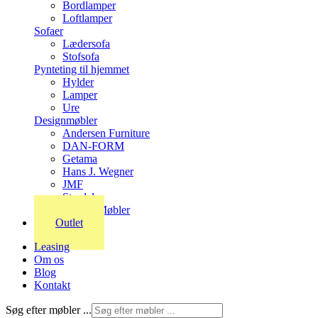
Bordlamper
Loftlamper
Sofaer
Lædersofa
Stofsofa
Pynteting til hjemmet
Hylder
Lamper
Ure
Designmøbler
Andersen Furniture
DAN-FORM
Getama
Hans J. Wegner
JMF
Stordal
Stouby Møbler
Outlet
Leasing
Om os
Blog
Kontakt
Søg efter møbler ...