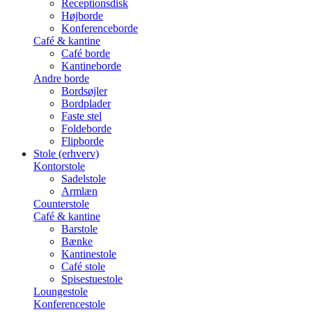
Receptionsdisk
Højborde
Konferenceborde
Café & kantine
Café borde
Kantineborde
Andre borde
Bordsøjler
Bordplader
Faste stel
Foldeborde
Flipborde
Stole (erhverv)
Kontorstole
Sadelstole
Armlæn
Counterstole
Café & kantine
Barstole
Bænke
Kantinestole
Café stole
Spisestuestole
Loungestole
Konferencestole