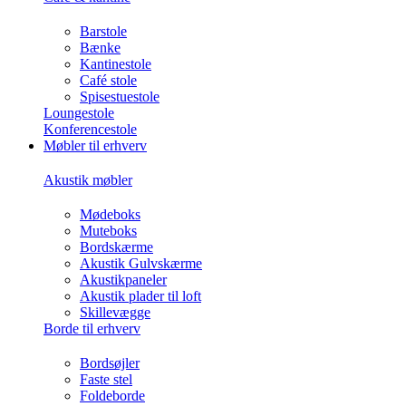
Barstole
Bænke
Kantinestole
Café stole
Spisestuestole
Loungestole
Konferencestole
Møbler til erhverv
Akustik møbler
Mødeboks
Muteboks
Bordskærme
Akustik Gulvskærme
Akustikpaneler
Akustik plader til loft
Skillevægge
Borde til erhverv
Bordsøjler
Faste stel
Foldeborde