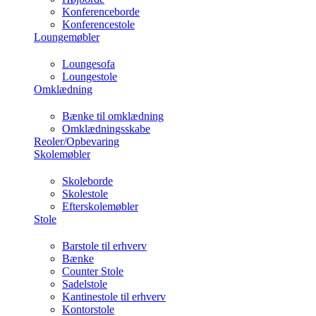
Konferenceborde
Konferencestole
Loungemøbler
Loungesofa
Loungestole
Omklædning
Bænke til omklædning
Omklædningsskabe
Reoler/Opbevaring
Skolemøbler
Skoleborde
Skolestole
Efterskolemøbler
Stole
Barstole til erhverv
Bænke
Counter Stole
Sadelstole
Kantinestole til erhverv
Kontorstole