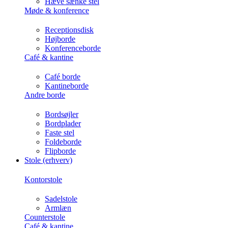
Hæve sænke stel
Møde & konference
Receptionsdisk
Højborde
Konferenceborde
Café & kantine
Café borde
Kantineborde
Andre borde
Bordsøjler
Bordplader
Faste stel
Foldeborde
Flipborde
Stole (erhverv)
Kontorstole
Sadelstole
Armlæn
Counterstole
Café & kantine