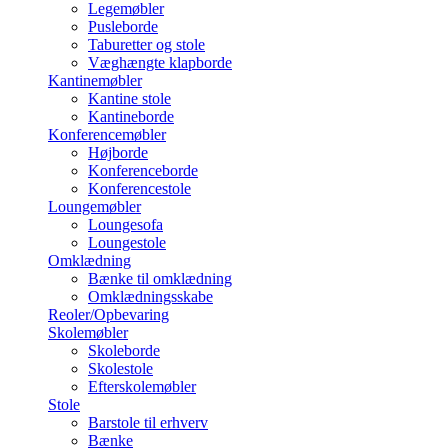
Legemøbler
Pusleborde
Taburetter og stole
Væghængte klapborde
Kantinemøbler
Kantine stole
Kantineborde
Konferencemøbler
Højborde
Konferenceborde
Konferencestole
Loungemøbler
Loungesofa
Loungestole
Omklædning
Bænke til omklædning
Omklædningsskabe
Reoler/Opbevaring
Skolemøbler
Skoleborde
Skolestole
Efterskolemøbler
Stole
Barstole til erhverv
Bænke