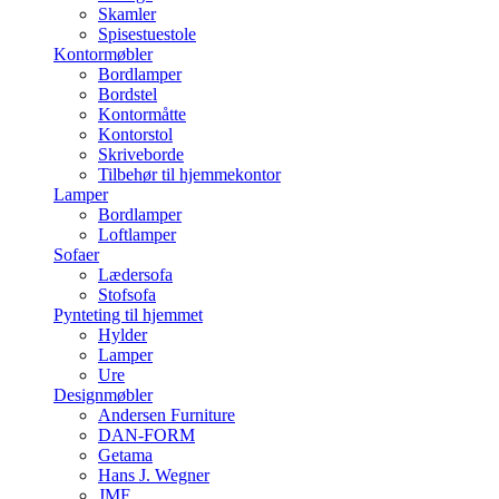
Skamler
Spisestuestole
Kontormøbler
Bordlamper
Bordstel
Kontormåtte
Kontorstol
Skriveborde
Tilbehør til hjemmekontor
Lamper
Bordlamper
Loftlamper
Sofaer
Lædersofa
Stofsofa
Pynteting til hjemmet
Hylder
Lamper
Ure
Designmøbler
Andersen Furniture
DAN-FORM
Getama
Hans J. Wegner
JMF