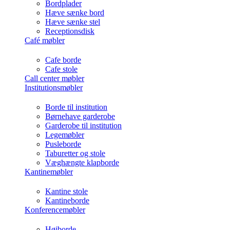
Bordplader
Hæve sænke bord
Hæve sænke stel
Receptionsdisk
Café møbler
Cafe borde
Cafe stole
Call center møbler
Institutionsmøbler
Borde til institution
Børnehave garderobe
Garderobe til institution
Legemøbler
Pusleborde
Taburetter og stole
Væghængte klapborde
Kantinemøbler
Kantine stole
Kantineborde
Konferencemøbler
Højborde