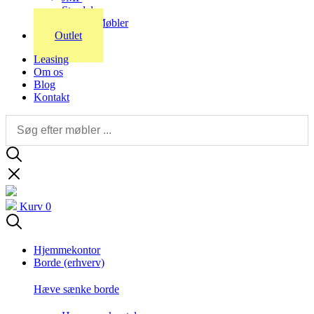
Stordal
Stouby Møbler
Outlet
Leasing
Om os
Blog
Kontakt
Kurv
0
Hjemmekontor
Borde (erhverv)
Hæve sænke borde