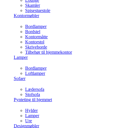
Lounge
Skamler
Spisestuestole
Kontormøbler
Bordlamper
Bordstel
Kontormåtte
Kontorstol
Skriveborde
Tilbehør til hjemmekontor
Lamper
Bordlamper
Loftlamper
Sofaer
Lædersofa
Stofsofa
Pynteting til hjemmet
Hylder
Lamper
Ure
Designmøbler