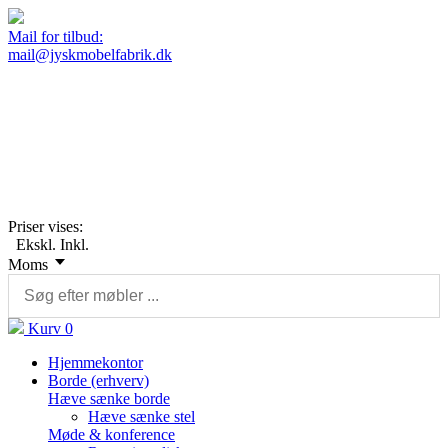
Mail for tilbud:
mail@jyskmobelfabrik.dk
Priser vises:
Ekskl.
Inkl.
Moms
Kurv
0
Hjemmekontor
Borde (erhverv)
Hæve sænke borde
Hæve sænke stel
Møde & konference