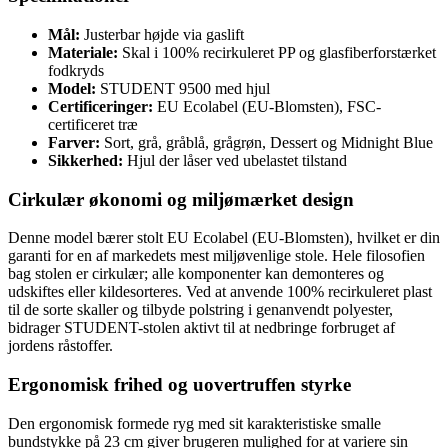
Mål:
Justerbar højde via gaslift
Materiale:
Skal i 100% recirkuleret PP og glasfiberforstærket
fodkryds
Model:
STUDENT 9500 med hjul
Certificeringer:
EU Ecolabel (EU-Blomsten), FSC-
certificeret træ
Farver:
Sort, grå, gråblå, grågrøn, Dessert og Midnight Blue
Sikkerhed:
Hjul der låser ved ubelastet tilstand
Cirkulær økonomi og miljømærket design
Denne model bærer stolt EU Ecolabel (EU-Blomsten), hvilket er din
garanti for en af markedets mest miljøvenlige stole. Hele filosofien
bag stolen er cirkulær; alle komponenter kan demonteres og
udskiftes eller kildesorteres. Ved at anvende 100% recirkuleret plast
til de sorte skaller og tilbyde polstring i genanvendt polyester,
bidrager STUDENT-stolen aktivt til at nedbringe forbruget af
jordens råstoffer.
Ergonomisk frihed og uovertruffen styrke
Den ergonomisk formede ryg med sit karakteristiske smalle
bundstykke på 23 cm giver brugeren mulighed for at variere sin