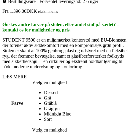
Bestillingsvare - Forventet leveringstid: 2-6 uger
Fra
1.396,00
DKK
ekskl. moms
Ønskes andre farver på stolen, eller andet stof på sædet? –
kontakt os for muligheder og pris.
STUDENT 9500 er en miljømærket kontorstol med EU-Blomsten,
der forener aktiv siddekomfort med en kompromisløs grøn profil.
Stolen er skabt af 100% genbrugsplast og udstyret med en fleksibel
ryg, der fremmer bevægelse, samt et glasfiberforstærket fodkryds
med sikkerhedshjul – en cirkulær og ekstremt holdbar løsning til
både moderne undervisning og kontorbrug.
LÆS MERE
Vælg en mulighed
Dessert
Grå
Farve
Gråblå
Grågrøn
Midnight Blue
Sort
Vælg en mulighed