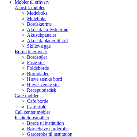
Møbler til erhverv
Akustik møbler
Mødeboks
Muteboks
Bordskærme
Akustik Gulvskærme
Akustikpaneler
Akustik plader til loft
Skillevægge
Borde til erhverv
Bordsøjler
Faste stel
Foldeborde
Bordplader
Hæve sænke bord
Hæve sænke stel
Receptionsdisk
Café møbler
Cafe borde
Cafe stole
Call center møbler
Institutionsmøbler
Borde til institution
Børnehave garderobe
Garderobe til institution