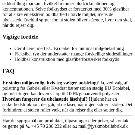
siddestilling markant, hvilket fremmer blodcirkulationen og
koncentrationen. Selve fodkrydset er forstærket med 30% glasfiber
for at sikre en ekstrem holdbarhed i travle miljøer, mens de
ubelastede låsehjul sørger for, at stolen bliver stående, hvor den skal,
når du rejser dig.
Vigtige fordele
Certificeret med EU Ecolabel for minimal miljøbelastning
Fleksibel ryg der understøtter mange forskellige siddestillinger
Holdbar konstruktion med glasfiberforstærket fodkryds
FAQ
Er stolen miljøvenlig, hvis jeg vælger polstring?
Ja, ved valg af
polstring fra Gabriel eller Kvadrat bærer stolen stadig EU Ecolabel,
og polstringen kan leveres i op til 100% genanvendt polyester.
Hvordan fungerer de ubelastede låsehjul?
Hjulene har en
sikkerhedsfunktion, der gør, at de låser, når ingen sidder i stolen. Det
forhindrer, at stolen ruller væk, når du rejser dig eller sætter dig.
Har du spørgsmål om produktet, tilpasninger eller priser, så kontakt
os gerne på 📞 +45 70 236 232 eller 📧 mail@jyskmobelfabrik.dk