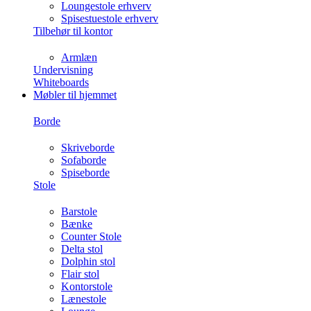
Loungestole erhverv
Spisestuestole erhverv
Tilbehør til kontor
Armlæn
Undervisning
Whiteboards
Møbler til hjemmet
Borde
Skriveborde
Sofaborde
Spiseborde
Stole
Barstole
Bænke
Counter Stole
Delta stol
Dolphin stol
Flair stol
Kontorstole
Lænestole