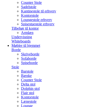
Counter Stole
Sadelstole
Kantinestole til erhverv
Kontorstole
Loungestole erhverv
Spisestuestole erhverv
Tilbehør til kontor
Armlæn
Undervisning
Whiteboards
Møbler til hjemmet
Borde
Skriveborde
Sofaborde
Spiseborde
Stole
Barstole
Bænke
Counter Stole
Delta stol
Dolphin stol
Flair stol
Kontorstole
Lænestole
Lounge