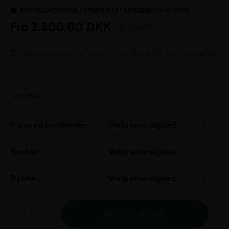
BESTILLINGSVARE - FORVENTET LEVERING 5-6 UGER
Fra
2.800,00
DKK
EKSKL. MOMS
Ønskes andre farver på bordpladen, eller stel i hvid eller
alu? – kontakt os for muligheder og pris.
Gate Student Højbordet er et robust højbord i en fast
LÆS MERE
arbejdshøjde på 90 cm, der er specialdesignet til at
modstå intensivt slid i uddannelsessektoren. Med en 22
Farve på bordplade:
Vælg en mulighed
mm ridsefast laminatbordplade, stødabsorberende
ABS-kanter og et fuldsvejst metalstel garanterer bordet
maksimal stabilitet og inviterer til en sund, varieret
Bredde:
Vælg en mulighed
arbejdsstilling i aktive læringsmiljøer.
Dybde:
Vælg en mulighed
TILFØJ TIL KURV