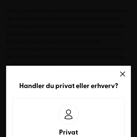
Dette counterbord er skabt til at modstå de hårde krav i
den offentlige sektor og på uddannelsesinstitutioner.
Det fuldsvejste stel sikrer maksimal stabilitet, så bordet
ikke ryster under gruppearbejde eller projektarbejde.
Bordpladen med decorlaminat er ekstremt
modstandsdygtig over for ridser og dagligt slid, mens
den robuste ABS-kantliste effektivt beskytter kanterne
mod slag, stød og fugt.
Fleksibilitet og sund variation i
undervisningen
Handler du
privat
eller
erhverv
?
Den høje arbejdshøjde på 90 cm fremmer aktiv læring
ved at opfordre eleverne til at skifte mellem at stå op og
sidde ned i løbet af dagen, hvilket styrker
koncentrationen. Med et bredt udvalg af længder og
dybder kan bordet nemt tilpasses lokalets kvadratmeter.
Privat
De indbyggede stillesko under benene gør det desuden