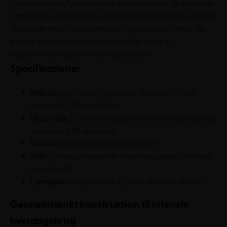
cm og et solidt, fuldsvejst stel skaber bordet de perfekte
rammer for et dynamisk og moderne studiemiljø. Ideel til
klasseværelser, fællesområder og studierum, hvor der
ønskes stående arbejdspladser eller brug af
ergonomiske højstolestole og barstole.
Specifikationer
Mål:
Højde: 90 cm (Fås også i 72 cm og 115 cm).
Dybde: 60, 70 eller 80 cm
Materiale:
22 mm bordplade med decorlaminat og
slidstærk ABS-kantliste
Model:
Gate Student Counterbord
Stel:
Fuldsvejst metalstel med integrerede stillesko
(sort finish)
Længder:
Vælg mellem 120, 140, 160 eller 180 cm
Gennemtænkt konstruktion til intensiv
hverdagsbrug