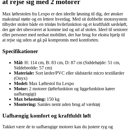
at rejse sig med 2 motorer
Max løftestolen fra Lexpo er den ideelle løsning til dig, der ønsker
maksimal støtte og en lettere hverdag. Med sit dobbelte motorsystem
tilbyder stolen både en trinløs hvilefunktion og et kraftfuldt sædeløft,
der gør det ubesværet at komme ind og ud af stolen. Ideel til seniorer
eller personer med nedsat mobilitet, der har brug for ekstra hjælp til
at rejse sig uden at gå på kompromis med komforten.
Specifikationer
Mål:
H: 114 cm, B: 83 cm, D: 87 cm (Siddehøjde: 51 cm,
Siddebredde: 57 cm)
Materiale:
Sort læder/PVC eller slidstærkt micro textillæder
(Onyx)
Model:
Max Løftestol fra Lexpo
Motor:
2 motorer (løftefunktion og liggefunktion kører
uafhængigt)
Max belastning:
150 kg
Montering:
Samles nemt uden brug af værktøj
Uafhængig komfort og kraftfuldt løft
Takket være de to uafhængige motorer kan du justere ryg og