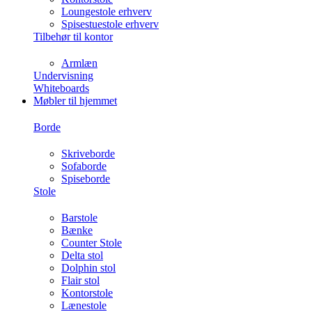
Loungestole erhverv
Spisestuestole erhverv
Tilbehør til kontor
Armlæn
Undervisning
Whiteboards
Møbler til hjemmet
Borde
Skriveborde
Sofaborde
Spiseborde
Stole
Barstole
Bænke
Counter Stole
Delta stol
Dolphin stol
Flair stol
Kontorstole
Lænestole