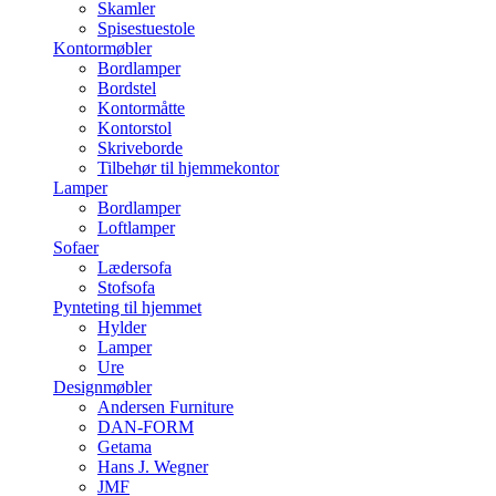
Skamler
Spisestuestole
Kontormøbler
Bordlamper
Bordstel
Kontormåtte
Kontorstol
Skriveborde
Tilbehør til hjemmekontor
Lamper
Bordlamper
Loftlamper
Sofaer
Lædersofa
Stofsofa
Pynteting til hjemmet
Hylder
Lamper
Ure
Designmøbler
Andersen Furniture
DAN-FORM
Getama
Hans J. Wegner
JMF