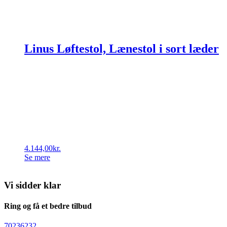
Linus Løftestol, Lænestol i sort læder
4.144,00
kr.
Se mere
Vi sidder klar
Ring og få et bedre tilbud
70236232