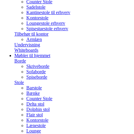
Counter Stole
Sadelstole
Kantinestole til erhverv
Kontorstole
Loungestole erhverv
Spisestuestole erhverv
Tilbehør til kontor
Armlæn
Undervisning
Whiteboards
Møbler til hjemmet
Borde
Skriveborde
Sofaborde
Spiseborde
Stole
Barstole
Bænke
Counter Stole
Delta stol
Dolphin stol
Flair stol
Kontorstole
Lænestole
Lounge