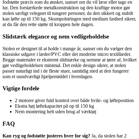
fodstøtte præcis som du ønsker, uanset om du vil læse eller tage en
lur. Den forstærkede metalkonstruktion og den kraftige motor gør
stolen særligt velegnet til tungere personer, da den sikkert og stabilt
kan løfte op til 150 kg. Skumpolstringen med medium fasthed sikrer,
at du får den rette støtte til kroppen hele dagen.
Slidstærk elegance og nem vedligeholdelse
Stolen er designet til at holde i mange år, uanset om du vælger den
klassiske udgave i læder/PVC eller det moderne micro textillæder.
Begge materialer er ekstremt slidstærke og nemme at tørre af, hvilket
gør vedligeholdelsen minimal. Det enkle design sikrer, at stolen
passer naturligt ind i de fleste stuer, samtidig med at den fungerer
som et uundværligt hjælpemiddel i hverdagen.
Vigtige fordele
2 motorer giver fuld kontrol over både hvile- og løfteposition
Ekstra høj løftekapacitet på op til 150 kg
Nem montering helt uden brug af værktøj
FAQ
Kan ryg og fodstøtte justeres hver for sig?
Ja, da stolen har 2