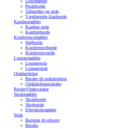
Legemøbler
Pusleborde
Taburetter og stole
Væghængte klapborde
Kantinemøbler
Kantine stole
Kantineborde
Konferencemøbler
Højborde
Konferenceborde
Konferencestole
Loungemøbler
Loungesofa
Loungestole
Omklædning
Bænke til omklædning
Omklædningsskabe
Reoler/Opbevaring
Skolemøbler
Skoleborde
Skolestole
Efterskolemøbler
Stole
Barstole til erhverv
Bænke