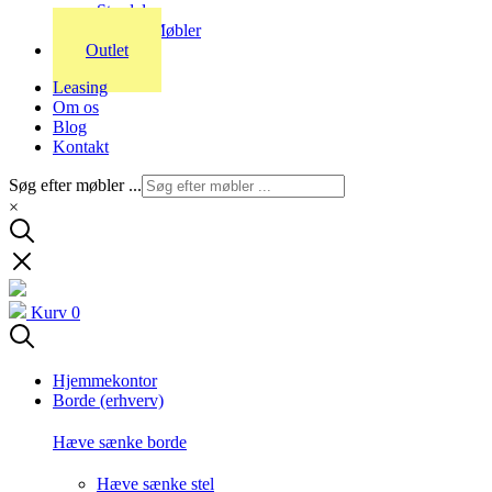
Stordal
Stouby Møbler
Outlet
Leasing
Om os
Blog
Kontakt
Søg efter møbler ...
×
Kurv
0
Hjemmekontor
Borde (erhverv)
Hæve sænke borde
Hæve sænke stel