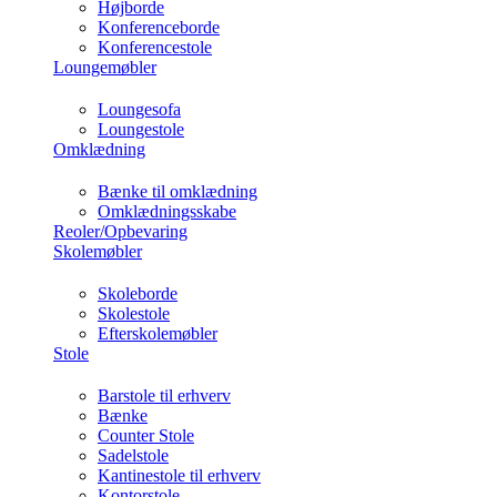
Højborde
Konferenceborde
Konferencestole
Loungemøbler
Loungesofa
Loungestole
Omklædning
Bænke til omklædning
Omklædningsskabe
Reoler/Opbevaring
Skolemøbler
Skoleborde
Skolestole
Efterskolemøbler
Stole
Barstole til erhverv
Bænke
Counter Stole
Sadelstole
Kantinestole til erhverv
Kontorstole