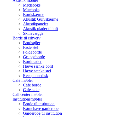
Akustik møbler
Mødeboks
Muteboks
Bordskærme
Akustik Gulvskærme
Akustikpaneler
Akustik plader til loft
Skillevægge
Borde til erhverv
Bordsøjler
Faste stel
Foldeborde
Gruppeborde
Bordplader
Hæve sænke bord
Hæve sænke stel
Receptionsdisk
Café møbler
Cafe borde
Cafe stole
Call center møbler
Institutionsmøbler
Borde til institution
Børnehave garderobe
Garderobe til institution