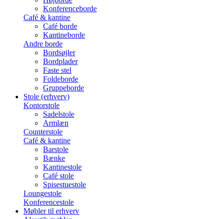
Konferenceborde
Café & kantine
Café borde
Kantineborde
Andre borde
Bordsøjler
Bordplader
Faste stel
Foldeborde
Gruppeborde
Stole (erhverv)
Kontorstole
Sadelstole
Armlæn
Counterstole
Café & kantine
Barstole
Bænke
Kantinestole
Café stole
Spisestuestole
Loungestole
Konferencestole
Møbler til erhverv