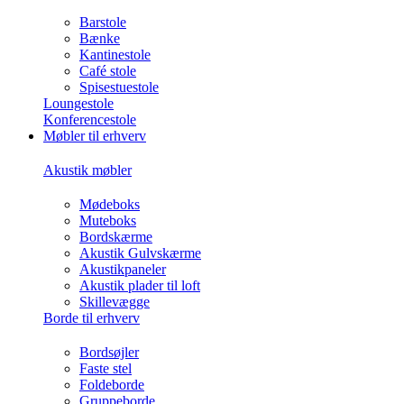
Barstole
Bænke
Kantinestole
Café stole
Spisestuestole
Loungestole
Konferencestole
Møbler til erhverv
Akustik møbler
Mødeboks
Muteboks
Bordskærme
Akustik Gulvskærme
Akustikpaneler
Akustik plader til loft
Skillevægge
Borde til erhverv
Bordsøjler
Faste stel
Foldeborde
Gruppeborde