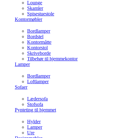
Lounge
Skamler
Spisestuestole
Kontormøbler
Bordlamper
Bordstel
Kontormåtte
Kontorstol
Skriveborde
Tilbehør til hjemmekontor
Lamper
Bordlamper
Loftlamper
Sofaer
Lædersofa
Stofsofa
Pynteting til hjemmet
Hylder
Lamper
Ure