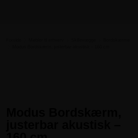
Forside
Møbler til erhverv
Skillevægge
Bordskærme
Modus Bordskærm, justerbar akustisk – 160 cm
Modus Bordskærm,
justerbar akustisk –
160 cm