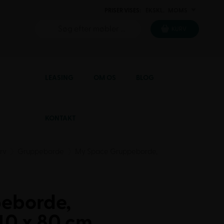
PRISER VISES:
EKSKL.
MOMS
INKL.
KURV
LEASING
OM OS
BLOG
KONTAKT
erv
Gruppeborde
My Space Gruppeborde,
eborde,
40 x 80 cm