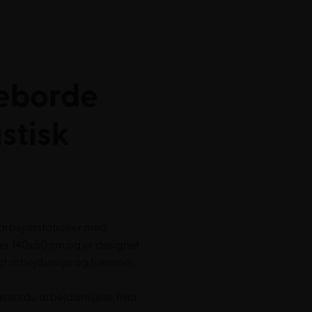
eborde
stisk
arbejdsstationer med
ler 140x80 cm og er designet
igt arbejdsmiljø og fremmer
aserede arbejdsmiljøer, hvor