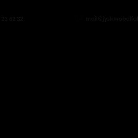
mail@jyskmobelfab
 23 62 32