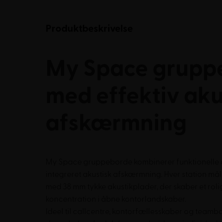
Produktbeskrivelse
My Space grupp
med effektiv aku
afskærmning
My Space gruppeborde kombinerer funktionelle 
integreret akustisk afskærmning. Hver station må
med 38 mm tykke akustikplader, der skaber et rol
koncentration i åbne kontorlandskaber.
Ideel til callcentre, kontorfællesskaber og teamb