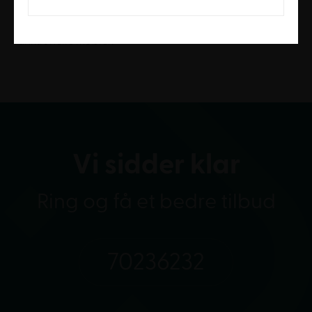
særligt velegnet til kantiner, aulaer, messelokaler og
cafeterier, hvor der er behov for holdbare og
funktionelle møbler.
Vi sidder klar
Ring og få et bedre tilbud
70236232