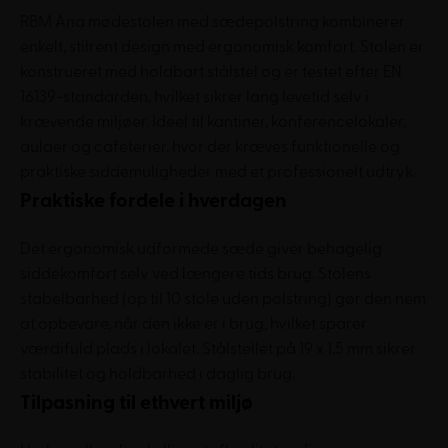
RBM Ana mødestolen med sædepolstring kombinerer
enkelt, stilrent design med ergonomisk komfort. Stolen er
konstrueret med holdbart stålstel og er testet efter EN
16139-standarden, hvilket sikrer lang levetid selv i
krævende miljøer. Ideel til kantiner, konferencelokaler,
aulaer og cafeterier, hvor der kræves funktionelle og
praktiske siddemuligheder med et professionelt udtryk.
Praktiske fordele i hverdagen
Det ergonomisk udformede sæde giver behagelig
siddekomfort selv ved længere tids brug. Stolens
stabelbarhed (op til 10 stole uden polstring) gør den nem
at opbevare, når den ikke er i brug, hvilket sparer
værdifuld plads i lokalet. Stålstellet på 19 x 1,5 mm sikrer
stabilitet og holdbarhed i daglig brug.
Tilpasning til ethvert miljø