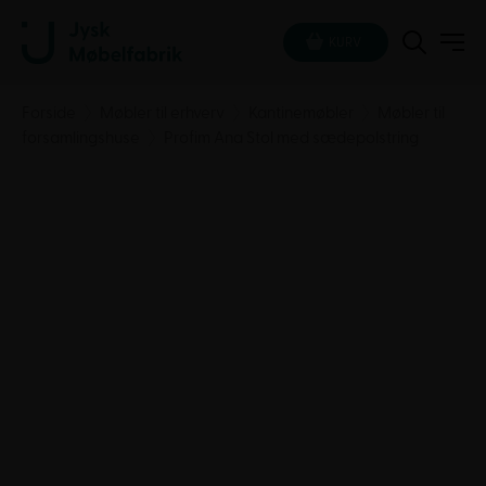
KURV
Forside
Møbler til erhverv
Kantinemøbler
Møbler til
forsamlingshuse
Profim Ana Stol med sædepolstring