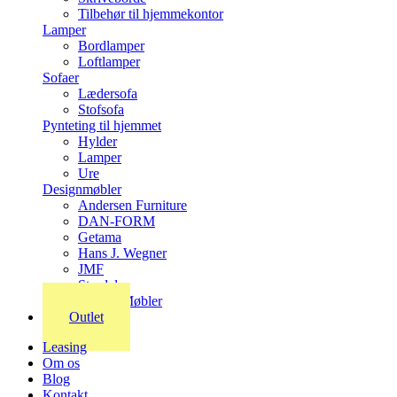
Tilbehør til hjemmekontor
Lamper
Bordlamper
Loftlamper
Sofaer
Lædersofa
Stofsofa
Pynteting til hjemmet
Hylder
Lamper
Ure
Designmøbler
Andersen Furniture
DAN-FORM
Getama
Hans J. Wegner
JMF
Stordal
Stouby Møbler
Outlet
Leasing
Om os
Blog
Kontakt