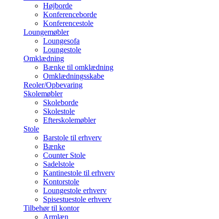
Højborde
Konferenceborde
Konferencestole
Loungemøbler
Loungesofa
Loungestole
Omklædning
Bænke til omklædning
Omklædningsskabe
Reoler/Opbevaring
Skolemøbler
Skoleborde
Skolestole
Efterskolemøbler
Stole
Barstole til erhverv
Bænke
Counter Stole
Sadelstole
Kantinestole til erhverv
Kontorstole
Loungestole erhverv
Spisestuestole erhverv
Tilbehør til kontor
Armlæn