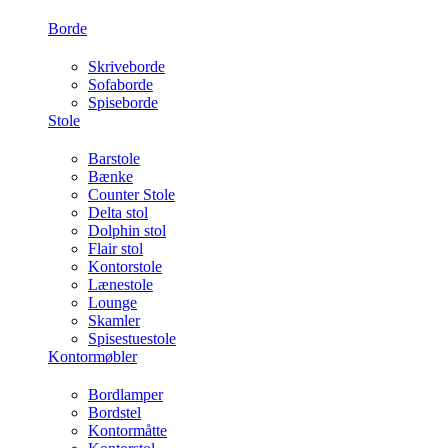
Borde
Skriveborde
Sofaborde
Spiseborde
Stole
Barstole
Bænke
Counter Stole
Delta stol
Dolphin stol
Flair stol
Kontorstole
Lænestole
Lounge
Skamler
Spisestuestole
Kontormøbler
Bordlamper
Bordstel
Kontormåtte