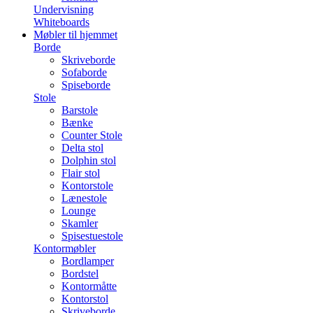
Undervisning
Whiteboards
Møbler til hjemmet
Borde
Skriveborde
Sofaborde
Spiseborde
Stole
Barstole
Bænke
Counter Stole
Delta stol
Dolphin stol
Flair stol
Kontorstole
Lænestole
Lounge
Skamler
Spisestuestole
Kontormøbler
Bordlamper
Bordstel
Kontormåtte
Kontorstol
Skriveborde