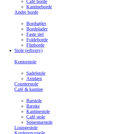
Café borde
Kantineborde
Andre borde
Bordsøjler
Bordplader
Faste stel
Foldeborde
Flipborde
Stole (erhverv)
Kontorstole
Sadelstole
Armlæn
Counterstole
Café & kantine
Barstole
Bænke
Kantinestole
Café stole
Spisestuestole
Loungestole
Konferencestole