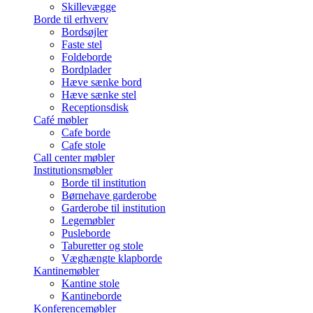
Skillevægge
Borde til erhverv
Bordsøjler
Faste stel
Foldeborde
Bordplader
Hæve sænke bord
Hæve sænke stel
Receptionsdisk
Café møbler
Cafe borde
Cafe stole
Call center møbler
Institutionsmøbler
Borde til institution
Børnehave garderobe
Garderobe til institution
Legemøbler
Pusleborde
Taburetter og stole
Væghængte klapborde
Kantinemøbler
Kantine stole
Kantineborde
Konferencemøbler