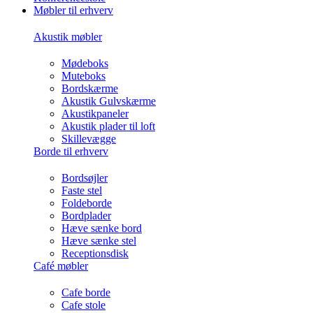
Møbler til erhverv
Akustik møbler
Mødeboks
Muteboks
Bordskærme
Akustik Gulvskærme
Akustikpaneler
Akustik plader til loft
Skillevægge
Borde til erhverv
Bordsøjler
Faste stel
Foldeborde
Bordplader
Hæve sænke bord
Hæve sænke stel
Receptionsdisk
Café møbler
Cafe borde
Cafe stole