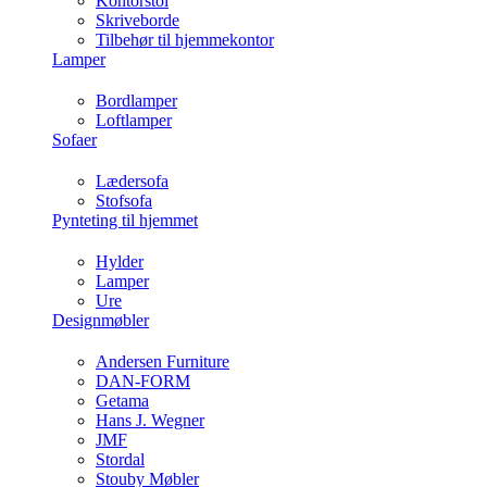
Kontorstol
Skriveborde
Tilbehør til hjemmekontor
Lamper
Bordlamper
Loftlamper
Sofaer
Lædersofa
Stofsofa
Pynteting til hjemmet
Hylder
Lamper
Ure
Designmøbler
Andersen Furniture
DAN-FORM
Getama
Hans J. Wegner
JMF
Stordal
Stouby Møbler