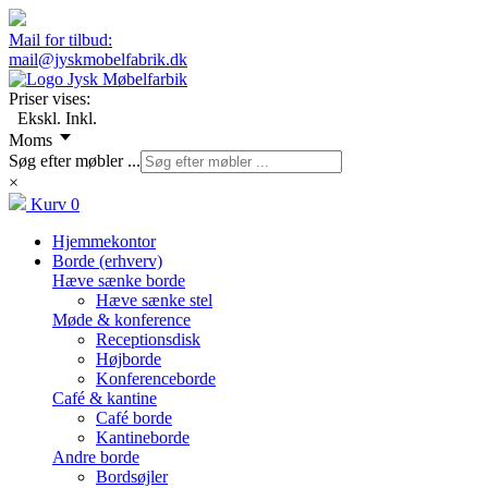
Mail for tilbud:
mail@jyskmobelfabrik.dk
Priser vises:
Ekskl.
Inkl.
Moms
Søg efter møbler ...
×
Kurv
0
Hjemmekontor
Borde (erhverv)
Hæve sænke borde
Hæve sænke stel
Møde & konference
Receptionsdisk
Højborde
Konferenceborde
Café & kantine
Café borde
Kantineborde
Andre borde
Bordsøjler