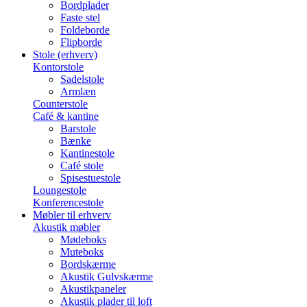
Bordplader
Faste stel
Foldeborde
Flipborde
Stole (erhverv)
Kontorstole
Sadelstole
Armlæn
Counterstole
Café & kantine
Barstole
Bænke
Kantinestole
Café stole
Spisestuestole
Loungestole
Konferencestole
Møbler til erhverv
Akustik møbler
Mødeboks
Muteboks
Bordskærme
Akustik Gulvskærme
Akustikpaneler
Akustik plader til loft