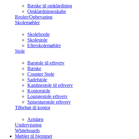
Bænke til omklædning
Omklædningsskabe
Reoler/Opbevaring
Skolemøbler
Skoleborde
Skolestole
Efterskolemøbler
Stole
Barstole til erhverv
Bænke
Counter Stole
Sadelstole
Kantinestole til erhverv
Kontorstole
Loungestole erhverv
Spisestuestole erhverv
Tilbehør til kontor
Armlæn
Undervisning
Whiteboards
Møbler til hjemmet