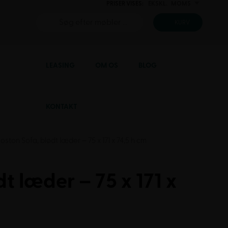
PRISER VISES:
EKSKL.
MOMS
INKL.
KURV
LEASING
OM OS
BLOG
KONTAKT
oston Sofa, blødt læder – 75 x 171 x 74,5 h cm
t læder – 75 x 171 x