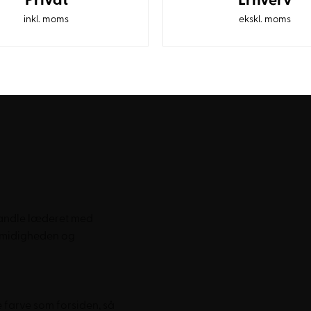
inkl. moms
ekskl. moms
e og klassiske indretninger
erhvervsmiljøer
aler og gennemtænkte
handle læderet med
 smidigheden og
farve som forsiden, så