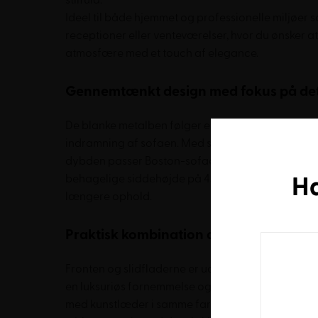
stilfuld.
Ideel til både hjemmet og professionelle miljøer
receptioner eller venteværelser, hvor du ønsker 
atmosfære med et touch af elegance.
Gennemtænkt design med fokus på det
De blanke metalben følger elegant armlænets fo
indramning af sofaen. Med sine kompakte mål på 
dybden passer Boston-sofaen ind i de fleste rum
H
behagelige siddehøjde på 43 cm sikrer god komfo
længere ophold.
Praktisk kombination af materialer
Fronten og slidfladerne er udført i blødt, gennemf
en luksuriøs fornemmelse og holder sig pæn i ma
med kunstlæder i samme farve, hvilket gør sofaen