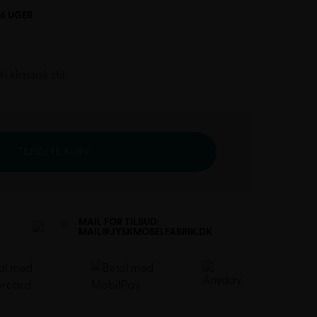
-6 UGER
klassisk stil.
TILFØJ TIL KURV
MAIL FOR TILBUD:
MAIL@JYSKMOBELFABRIK.DK