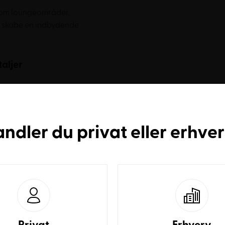
 som loungeområder,
at skabe en indbydende
aljer
rm og skaber en harmonisk
171 cm i bredden og 76 cm i
 uden at dominere. Den
andler du
privat
eller
erhve
rt for både kortere og
arvet sort læder, der giver
nge år. Bagsiden er beklædt
 mere prisvenlig uden at gå
Privat
Erhverv