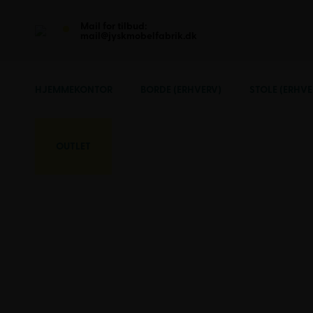
Mail for tilbud:
mail@jyskmobelfabrik.dk
HJEMMEKONTOR
BORDE (ERHVERV)
STOLE (ERHVE
OUTLET