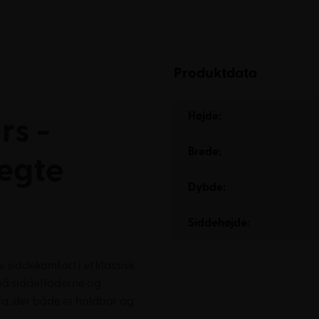
Produktdata
Højde:
rs -
Brede:
 ægte
Dybde:
Siddehøjde:
siddekomfort i et klassisk
på siddefladerne og
a, der både er holdbar og