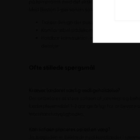
på kompromis med det eksklusive udtryk.
Med Boston 3-personers sofaen får du:
Tidløst design der passer ind i både modern
Komfortabel siddekomfort til både hjem og 
Holdbar konstruktion med kvalitetsmateri
detaljer
Ofte stillede spørgsmål
Kræver læderet særlig vedligeholdelse?
Det anbefales at støve sofaen af jævnligt og be
læderplejemiddel 1-2 gange årligt for at bevare
modstandsdygtigheden.
Kan sofaen placeres op ad en væg?
Ja, bagsiden er beklædt med kunstlæder i samme 