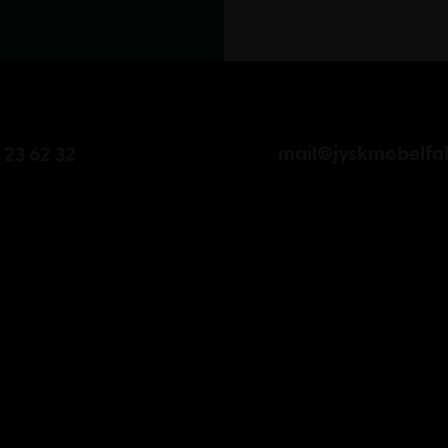
mail@jyskmobelfab
 23 62 32