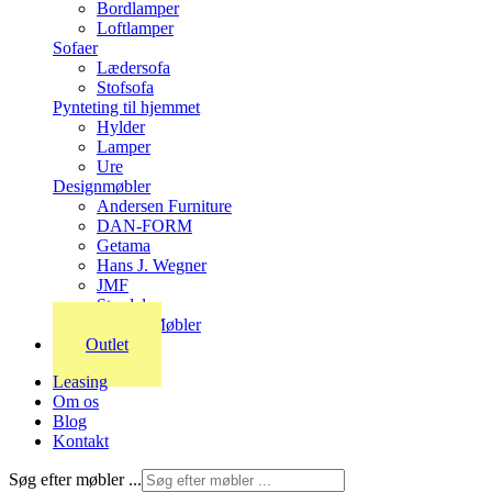
Bordlamper
Loftlamper
Sofaer
Lædersofa
Stofsofa
Pynteting til hjemmet
Hylder
Lamper
Ure
Designmøbler
Andersen Furniture
DAN-FORM
Getama
Hans J. Wegner
JMF
Stordal
Stouby Møbler
Outlet
Leasing
Om os
Blog
Kontakt
Søg efter møbler ...