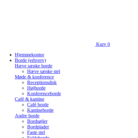
Kurv
0
Hjemmekontor
Borde (erhverv)
Hæve sænke borde
Hæve sænke stel
Møde & konference
Receptionsdisk
Højborde
Konferenceborde
Café & kantine
Café borde
Kantineborde
Andre borde
Bordsøjler
Bordplader
Faste stel
Foldeborde