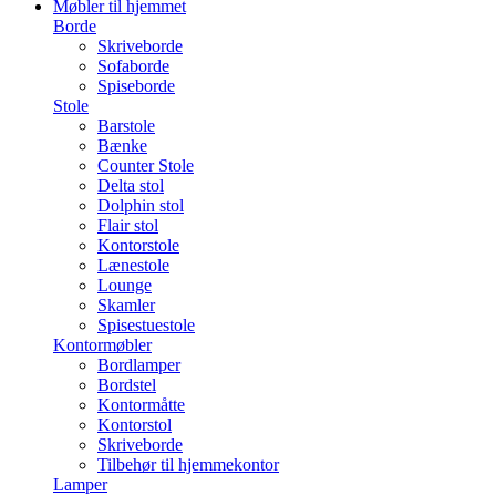
Møbler til hjemmet
Borde
Skriveborde
Sofaborde
Spiseborde
Stole
Barstole
Bænke
Counter Stole
Delta stol
Dolphin stol
Flair stol
Kontorstole
Lænestole
Lounge
Skamler
Spisestuestole
Kontormøbler
Bordlamper
Bordstel
Kontormåtte
Kontorstol
Skriveborde
Tilbehør til hjemmekontor
Lamper