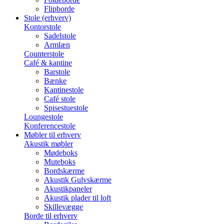
Flipborde
Stole (erhverv)
Kontorstole
Sadelstole
Armlæn
Counterstole
Café & kantine
Barstole
Bænke
Kantinestole
Café stole
Spisestuestole
Loungestole
Konferencestole
Møbler til erhverv
Akustik møbler
Mødeboks
Muteboks
Bordskærme
Akustik Gulvskærme
Akustikpaneler
Akustik plader til loft
Skillevægge
Borde til erhverv