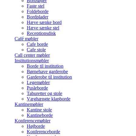
Bordsøjler
Faste stel
Foldeborde
Bordplader
Hæve sænke bord
Hæve sænke stel
Receptionsdisk
Café møbler
Cafe borde
Cafe stole
Call center møbler
Institutionsmøbler
Borde til institution
Børnehave garderobe
Garderobe til institution
Legemøbler
Pusleborde
Taburetter og stole
Væghængte klapborde
Kantinemøbler
Kantine stole
Kantineborde
Konferencemøbler
Højborde
Konferenceborde