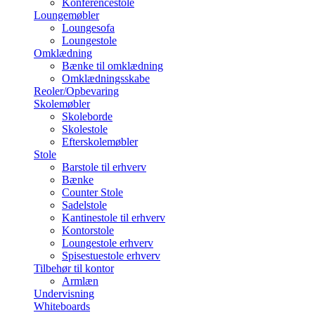
Konferencestole
Loungemøbler
Loungesofa
Loungestole
Omklædning
Bænke til omklædning
Omklædningsskabe
Reoler/Opbevaring
Skolemøbler
Skoleborde
Skolestole
Efterskolemøbler
Stole
Barstole til erhverv
Bænke
Counter Stole
Sadelstole
Kantinestole til erhverv
Kontorstole
Loungestole erhverv
Spisestuestole erhverv
Tilbehør til kontor
Armlæn
Undervisning
Whiteboards