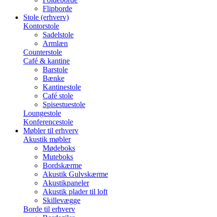
Flipborde
Stole (erhverv)
Kontorstole
Sadelstole
Armlæn
Counterstole
Café & kantine
Barstole
Bænke
Kantinestole
Café stole
Spisestuestole
Loungestole
Konferencestole
Møbler til erhverv
Akustik møbler
Mødeboks
Muteboks
Bordskærme
Akustik Gulvskærme
Akustikpaneler
Akustik plader til loft
Skillevægge
Borde til erhverv