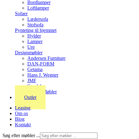
Bordlamper
Loftlamper
Sofaer
Lædersofa
Stofsofa
Pynteting til hjemmet
Hylder
Lamper
Ure
Designmøbler
Andersen Furniture
DAN-FORM
Getama
Hans J. Wegner
JMF
Stordal
Stouby Møbler
Outlet
Leasing
Om os
Blog
Kontakt
Søg efter møbler ...