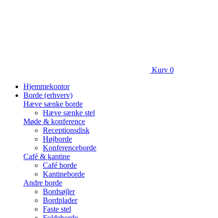
Kurv
0
Hjemmekontor
Borde (erhverv)
Hæve sænke borde
Hæve sænke stel
Møde & konference
Receptionsdisk
Højborde
Konferenceborde
Café & kantine
Café borde
Kantineborde
Andre borde
Bordsøjler
Bordplader
Faste stel
Foldeborde