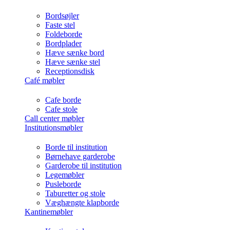
Bordsøjler
Faste stel
Foldeborde
Bordplader
Hæve sænke bord
Hæve sænke stel
Receptionsdisk
Café møbler
Cafe borde
Cafe stole
Call center møbler
Institutionsmøbler
Borde til institution
Børnehave garderobe
Garderobe til institution
Legemøbler
Pusleborde
Taburetter og stole
Væghængte klapborde
Kantinemøbler