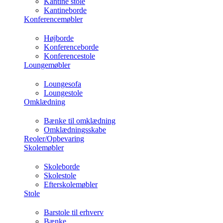
Kantine stole
Kantineborde
Konferencemøbler
Højborde
Konferenceborde
Konferencestole
Loungemøbler
Loungesofa
Loungestole
Omklædning
Bænke til omklædning
Omklædningsskabe
Reoler/Opbevaring
Skolemøbler
Skoleborde
Skolestole
Efterskolemøbler
Stole
Barstole til erhverv
Bænke