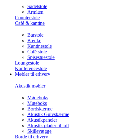
Sadelstole
Armlæn
Counterstole
Café & kantine
Barstole
Bænke
Kantinestole
Café stole
Spisestuestole
Loungestole
Konferencestole
Møbler til erhverv
Akustik møbler
Mødeboks
Muteboks
Bordskærme
Akustik Gulvskærme
Akustikpaneler
Akustik plader til loft
Skillevægge
Borde til erhverv