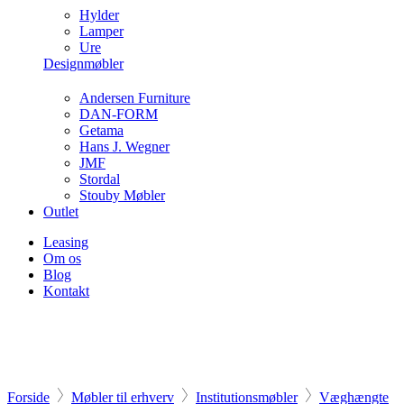
Hylder
Lamper
Ure
Designmøbler
Andersen Furniture
DAN-FORM
Getama
Hans J. Wegner
JMF
Stordal
Stouby Møbler
Outlet
Leasing
Om os
Blog
Kontakt
Forside
Møbler til erhverv
Institutionsmøbler
Væghængte