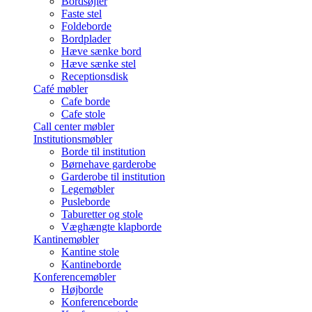
Bordsøjler
Faste stel
Foldeborde
Bordplader
Hæve sænke bord
Hæve sænke stel
Receptionsdisk
Café møbler
Cafe borde
Cafe stole
Call center møbler
Institutionsmøbler
Borde til institution
Børnehave garderobe
Garderobe til institution
Legemøbler
Pusleborde
Taburetter og stole
Væghængte klapborde
Kantinemøbler
Kantine stole
Kantineborde
Konferencemøbler
Højborde
Konferenceborde