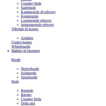
Counter Stole
Sadelstole
Kantinestole til erhverv
Kontorstole
Loungestole erhverv
Spisestuestole erhverv
Tilbehør til kontor
Armlæn
Undervisning
Whiteboards
Møbler til hjemmet
Borde
Skriveborde
Sofaborde
Spiseborde
Stole
Barstole
Bænke
Counter Stole
Delta stol