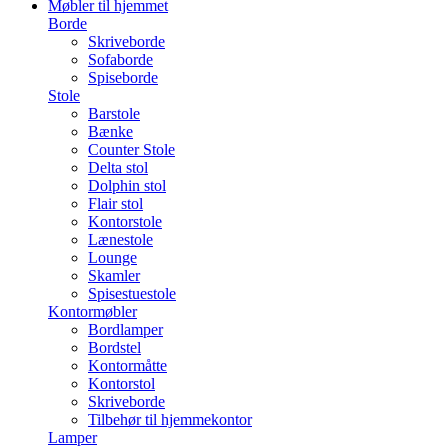
Møbler til hjemmet
Borde
Skriveborde
Sofaborde
Spiseborde
Stole
Barstole
Bænke
Counter Stole
Delta stol
Dolphin stol
Flair stol
Kontorstole
Lænestole
Lounge
Skamler
Spisestuestole
Kontormøbler
Bordlamper
Bordstel
Kontormåtte
Kontorstol
Skriveborde
Tilbehør til hjemmekontor
Lamper