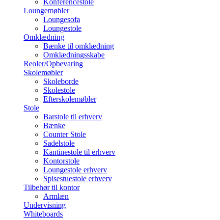
Konferencestole
Loungemøbler
Loungesofa
Loungestole
Omklædning
Bænke til omklædning
Omklædningsskabe
Reoler/Opbevaring
Skolemøbler
Skoleborde
Skolestole
Efterskolemøbler
Stole
Barstole til erhverv
Bænke
Counter Stole
Sadelstole
Kantinestole til erhverv
Kontorstole
Loungestole erhverv
Spisestuestole erhverv
Tilbehør til kontor
Armlæn
Undervisning
Whiteboards