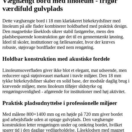
Væghængt bord med linoleum - frigør
værdifuld gulvplads
Dette væghængte bord i 18 mm klarlakeret birkekrydsfiner med
linoleum på alle flader kombinerer holdbarhed med praktisk design.
Den magnetiske låseklods sikrer stabil fastgørelse, mens den
pladsbesparende konstruktion gør det til en gennemtænkt løsning.
Ideel til skoler, institutioner og fællesarealer, hvor der kræves
robuste, støjsvage bordflader med nem rengøring.
Holdbar konstruktion med akustiske fordele
Linoleumsoverfladen giver ikke blot et elegant, mat udseende, men
reducerer også støjniveauet markant i travle miljøer. Den 18 mm
tykke birkekrydsfiner skaber en solid base, der modstår daglig brug i
krævende miljøer, mens linoleum tilføjer slidstyrke og
rengøringsvenlighed - afgørende for institutioner med høj aktivitet.
Praktisk pladsudnyttelse i professionelle miljøer
Med målene 800×1400 mm og en højde på 720 mm giver bordet
god arbejdsflade uden at optage gulvplads. Den væghængte
konstruktion letter rengøringen under og omkring bordet, hvilket
sparer tid i den daglige vedligeholdelse. Låseklodsen med magnet