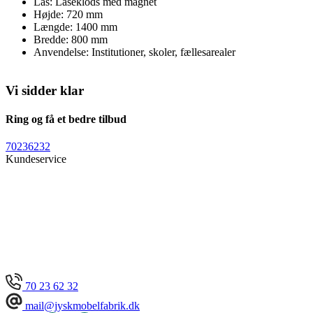
Lås:
Låseklods med magnet
Højde:
720 mm
Længde:
1400 mm
Bredde:
800 mm
Anvendelse:
Institutioner, skoler, fællesarealer
Vi sidder klar
Ring og få et bedre tilbud
70236232
Kundeservice
70 23 62 32
mail@jyskmobelfabrik.dk