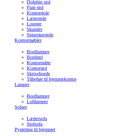
Dolphin stol
Flair stol
Kontorstole
Lænestole
Lounge
Skamler
Spisestuestole
Kontormøbler
Bordlamper
Bordstel
Kontormåtte
Kontorstol
Skriveborde
Tilbehør til hjemmekontor
Lamper
Bordlamper
Loftlamper
Sofaer
Lædersofa
Stofsofa
Pynteting til hjemmet