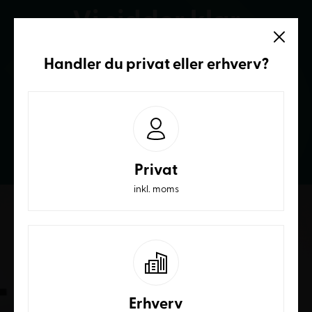
Vi sidder klar
Ring og få et bedre tilbud
Handler du
privat
eller
erhverv
?
70236232
Privat
inkl. moms
Erhverv