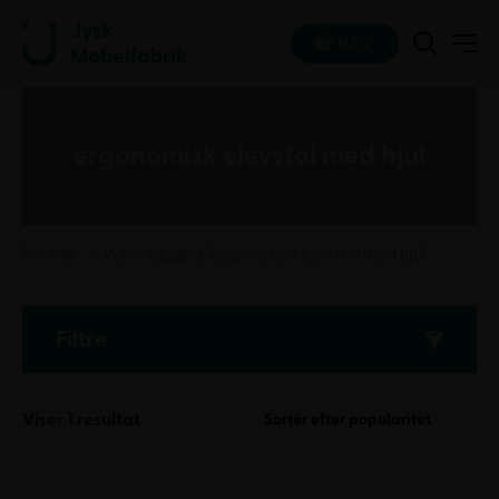
KURV
ergonomisk elevstol med hjul
Forside
Varer tagged “ergonomisk elevstol med hjul”
Filtre
Viser 1 resultat
Sortér efter popularitet