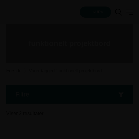
KURV
funktionelt projektbord
Forside
Varer tagged “funktionelt projektbord”
Filtre
Sorteret
Viser 2 resultater
efter
popularitet