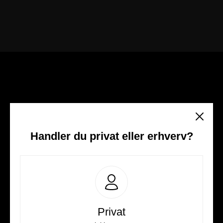
Kundeservice
Handler du
privat
eller
erhverv
?
70 23 62 32
mail@jyskmobelfabrik.dk
Privat