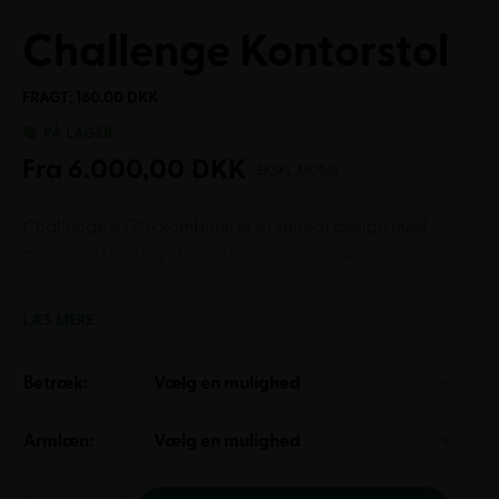
Challenge Kontorstol
FRAGT: 180.00 DKK
PÅ LAGER
Fra
6.000,00
DKK
EKSKL. MOMS
Challenge 6330+ kombinerer et stilrent design med
avanceret Multisynkron-teknologi, der åbner
hoftevinklen og fremmer blodcirkulationen for optimal
rygaflastning. Med ekstremt slidstærkt Select-stof og
LÆS MERE
omfattende indstillingsmuligheder for både sæde og
ryg, er stolen skabt til at sikre personlig komfort gennem
Betræk:
Vælg en mulighed
hele arbejdsdagen.
Armlæn:
Vælg en mulighed