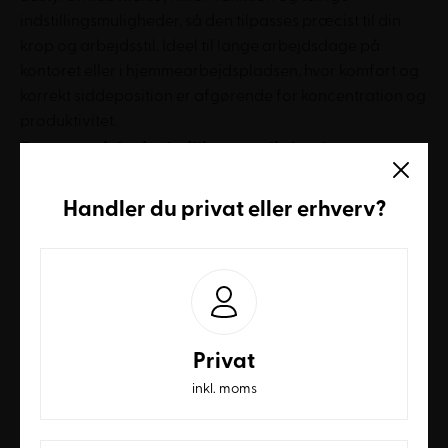
indstillingsmuligheder, så den tilpasses præcist til din
krop og arbejdsstil. Ideel til lange arbejdsdage på
kontoret eller i hjemmearbejdspladsen, hvor komfort og
korrekt siddeposition er afgørende for koncentration og
produktivitet.
Ergonomiske indstillingsmuligheder
Multisynkron-funktionen sikrer, at ryglænet vinkles mere
Handler du
privat
eller
erhverv
?
end sædet, når du læner dig tilbage. Dette aflaster
ryggen, åbner hoftevinklen og fremmer
blodcirkulationen. Sædets fremadrettede hældning kan
låses i to positioner eller forblive flydende. De mange
justeringsmuligheder omfatter sædehøjde (45-59 cm),
sædedybde (47-53 cm) og ryglænshøjde (45-51 cm),
Privat
hvilket gør stolen tilpasset til enhver kropsbygning.
inkl. moms
Holdbarhed og komfort i hverdagen