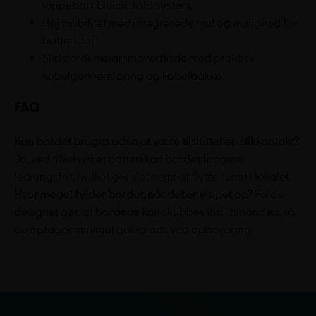
vippebart Quick-fold system.
Høj mobilitet med integrerede hjul og mulighed for
batteridrift.
Slidstærk melaminoverflade med praktisk
kabelgennemføring og kabelbakke.
FAQ
Kan bordet bruges uden at være tilsluttet en stikkontakt?
Ja, ved tilkøb af et batteri kan bordet fungere
ledningsfrit, hvilket gør det nemt at flytte rundt i lokalet.
Hvor meget fylder bordet, når det er vippet op?
Folde-
designet gør, at bordene kan skubbes ind i hinanden, så
de optager minimal gulvplads ved opbevaring.