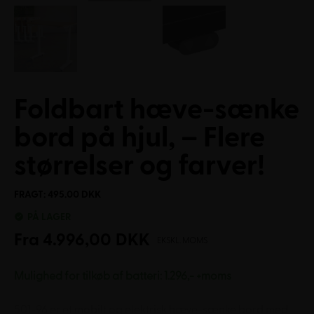
Foldbart hæve-sænke
bord på hjul, – Flere
størrelser og farver!
FRAGT: 495.00 DKK
PÅ LAGER
Fra
4.996,00
DKK
EKSKL. MOMS
Mulighed for tilkøb af batteri: 1.296,- +moms
501-96 er et mobilt og elektrisk hæve-sænke bord med