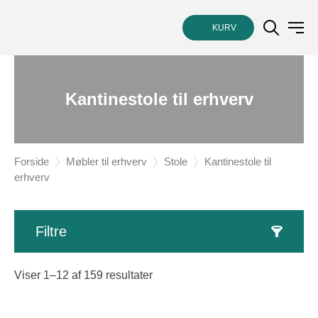
KURV
Kantinestole til erhverv
Forside
Møbler til erhverv
Stole
Kantinestole til
erhverv
Filtre
Sorteret
Viser 1–12 af 159 resultater
efter
popularitet