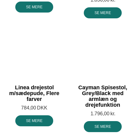
SE MERE
SE MERE
Linea drejestol
Cayman Spisestol,
m/sædepude, Flere
Grey/Black med
farver
armlæn og
drejefunktion
784,00
DKK
1.796,00
kr.
SE MERE
SE MERE