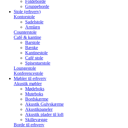
Foldeborde
Gruppeborde
Stole (erhverv)
Kontorstole
Sadelstole
Armlæn
Counterstole
Café & kantine
Barstole
Bænke
Kantinestole
Café stole
Spisestuestole
Loungestole
Konferencestole
Møbler til erhverv
Akustik møbler
Mødeboks
Muteboks
Bordskærme
Akustik Gulvskærme
Akustikpaneler
Akustik plader til loft
Skillevægge
Borde til erhverv