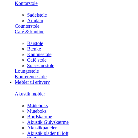
Kontorstole
Sadelstole
Armlæn
Counterstole
Café & kantine
Barstole
Bænke
Kantinestole
Café stole
Spisestuestole
Loungestole
Konferencestole
Møbler til erhverv
Akustik møbler
Mødeboks
Muteboks
Bordskærme
Akustik Gulvskærme
Akustikpaneler
Akustik plader til loft