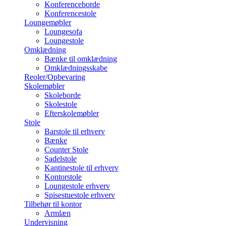
Konferenceborde
Konferencestole
Loungemøbler
Loungesofa
Loungestole
Omklædning
Bænke til omklædning
Omklædningsskabe
Reoler/Opbevaring
Skolemøbler
Skoleborde
Skolestole
Efterskolemøbler
Stole
Barstole til erhverv
Bænke
Counter Stole
Sadelstole
Kantinestole til erhverv
Kontorstole
Loungestole erhverv
Spisestuestole erhverv
Tilbehør til kontor
Armlæn
Undervisning