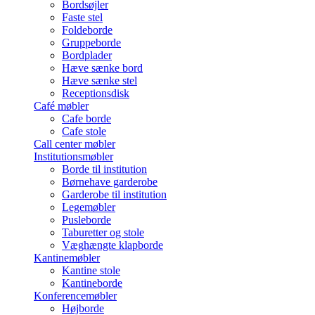
Bordsøjler
Faste stel
Foldeborde
Gruppeborde
Bordplader
Hæve sænke bord
Hæve sænke stel
Receptionsdisk
Café møbler
Cafe borde
Cafe stole
Call center møbler
Institutionsmøbler
Borde til institution
Børnehave garderobe
Garderobe til institution
Legemøbler
Pusleborde
Taburetter og stole
Væghængte klapborde
Kantinemøbler
Kantine stole
Kantineborde
Konferencemøbler
Højborde