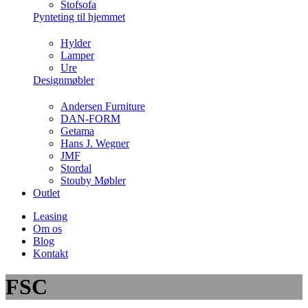
Stofsofa
Pynteting til hjemmet
Hylder
Lamper
Ure
Designmøbler
Andersen Furniture
DAN-FORM
Getama
Hans J. Wegner
JMF
Stordal
Stouby Møbler
Outlet
Leasing
Om os
Blog
Kontakt
FSC