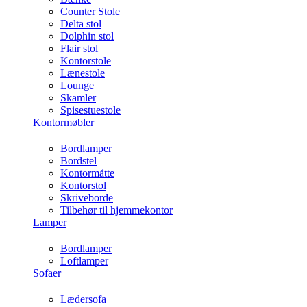
Counter Stole
Delta stol
Dolphin stol
Flair stol
Kontorstole
Lænestole
Lounge
Skamler
Spisestuestole
Kontormøbler
Bordlamper
Bordstel
Kontormåtte
Kontorstol
Skriveborde
Tilbehør til hjemmekontor
Lamper
Bordlamper
Loftlamper
Sofaer
Lædersofa