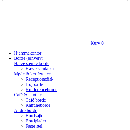
Kurv
0
Hjemmekontor
Borde (erhverv)
Hæve sænke borde
Hæve sænke stel
Møde & konference
Receptionsdisk
Højborde
Konferenceborde
Café & kantine
Café borde
Kantineborde
Andre borde
Bordsøjler
Bordplader
Faste stel