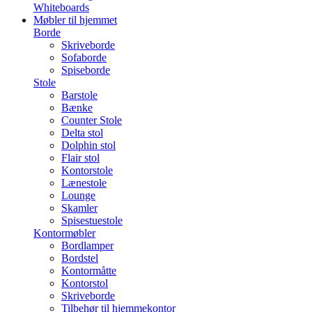
Whiteboards
Møbler til hjemmet
Borde
Skriveborde
Sofaborde
Spiseborde
Stole
Barstole
Bænke
Counter Stole
Delta stol
Dolphin stol
Flair stol
Kontorstole
Lænestole
Lounge
Skamler
Spisestuestole
Kontormøbler
Bordlamper
Bordstel
Kontormåtte
Kontorstol
Skriveborde
Tilbehør til hjemmekontor