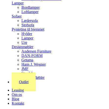
Lamper
Bordlamper
Loftlamper
Sofaer
Lædersofa
Stofsofa
Pynteting til hjemmet
Hylder
Lamper
Ure
Designmøbler
Andersen Furniture
DAN-FORM
Getama
Hans J. Wegner
JMF
Stordal
Stouby Møbler
Outlet
Leasing
Om os
Blog
Kontakt