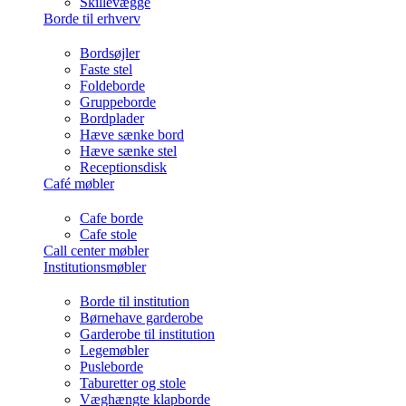
Skillevægge
Borde til erhverv
Bordsøjler
Faste stel
Foldeborde
Gruppeborde
Bordplader
Hæve sænke bord
Hæve sænke stel
Receptionsdisk
Café møbler
Cafe borde
Cafe stole
Call center møbler
Institutionsmøbler
Borde til institution
Børnehave garderobe
Garderobe til institution
Legemøbler
Pusleborde
Taburetter og stole
Væghængte klapborde