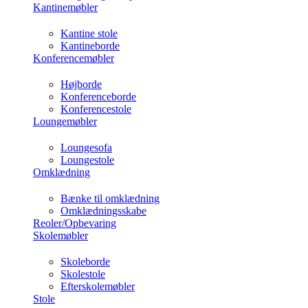
Kantinemøbler
Kantine stole
Kantineborde
Konferencemøbler
Højborde
Konferenceborde
Konferencestole
Loungemøbler
Loungesofa
Loungestole
Omklædning
Bænke til omklædning
Omklædningsskabe
Reoler/Opbevaring
Skolemøbler
Skoleborde
Skolestole
Efterskolemøbler
Stole