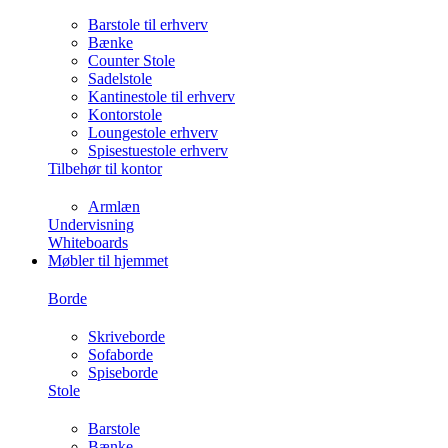
Barstole til erhverv
Bænke
Counter Stole
Sadelstole
Kantinestole til erhverv
Kontorstole
Loungestole erhverv
Spisestuestole erhverv
Tilbehør til kontor
Armlæn
Undervisning
Whiteboards
Møbler til hjemmet
Borde
Skriveborde
Sofaborde
Spiseborde
Stole
Barstole
Bænke