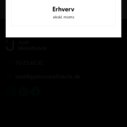
Kundeservice
Erhverv
ekskl. moms
70 23 62 32
mail@jyskmobelfabrik.dk