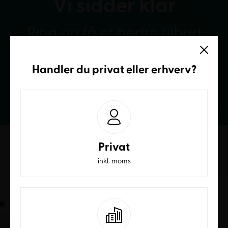
Vi sidder klar
Ring og få et bedre tilbud
Handler du
privat
eller
erhverv
?
70236232
Privat
inkl. moms