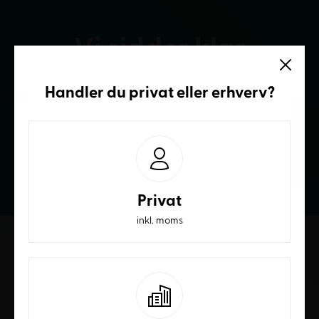
Vi sidder klar
Ring og få et bedre tilbud
Handler du
privat
eller
erhverv
?
70236232
Privat
inkl. moms