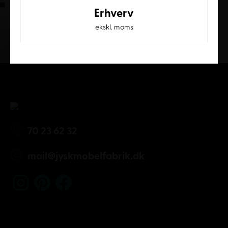
Erhverv
ekskl. moms
Kundeservice
70 23 62 32
mail@jyskmobelfabrik.dk