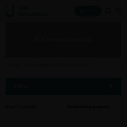
KURV
ICE receptionsdisk
Forside
Varer tagged “ICE receptionsdisk”
Filtre
Viser 1 resultat
Sortér efter popularitet