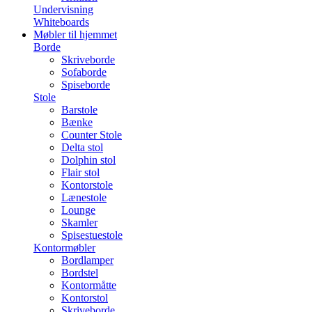
Undervisning
Whiteboards
Møbler til hjemmet
Borde
Skriveborde
Sofaborde
Spiseborde
Stole
Barstole
Bænke
Counter Stole
Delta stol
Dolphin stol
Flair stol
Kontorstole
Lænestole
Lounge
Skamler
Spisestuestole
Kontormøbler
Bordlamper
Bordstel
Kontormåtte
Kontorstol
Skriveborde