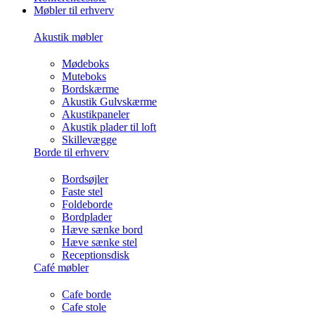
Møbler til erhverv
Akustik møbler
Mødeboks
Muteboks
Bordskærme
Akustik Gulvskærme
Akustikpaneler
Akustik plader til loft
Skillevægge
Borde til erhverv
Bordsøjler
Faste stel
Foldeborde
Bordplader
Hæve sænke bord
Hæve sænke stel
Receptionsdisk
Café møbler
Cafe borde
Cafe stole