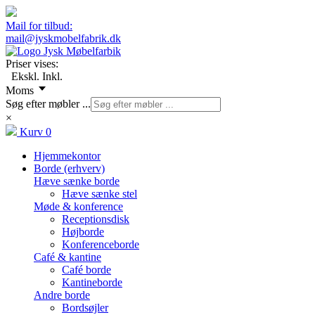
Mail for tilbud:
mail@jyskmobelfabrik.dk
Priser vises:
Ekskl.
Inkl.
Moms
Søg efter møbler ...
×
Kurv
0
Hjemmekontor
Borde (erhverv)
Hæve sænke borde
Hæve sænke stel
Møde & konference
Receptionsdisk
Højborde
Konferenceborde
Café & kantine
Café borde
Kantineborde
Andre borde
Bordsøjler