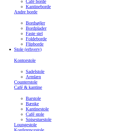
Café borde
Kantineborde
Andre borde
Bordsøjler
Bordplader
Faste stel
Foldeborde
Flipborde
Stole (erhverv)
Kontorstole
Sadelstole
Armlæn
Counterstole
Café & kantine
Barstole
Bænke
Kantinestole
Café stole
Spisestuestole
Loungestole
Konferencestole