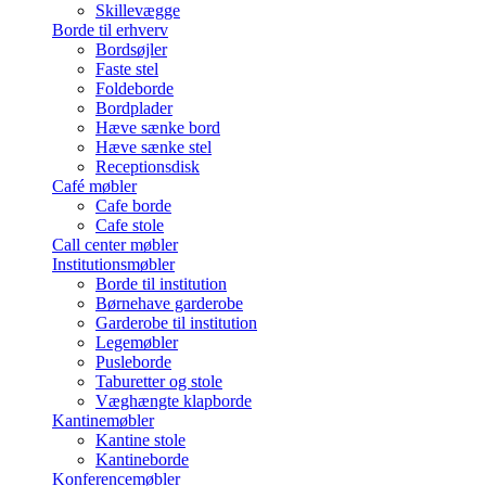
Skillevægge
Borde til erhverv
Bordsøjler
Faste stel
Foldeborde
Bordplader
Hæve sænke bord
Hæve sænke stel
Receptionsdisk
Café møbler
Cafe borde
Cafe stole
Call center møbler
Institutionsmøbler
Borde til institution
Børnehave garderobe
Garderobe til institution
Legemøbler
Pusleborde
Taburetter og stole
Væghængte klapborde
Kantinemøbler
Kantine stole
Kantineborde
Konferencemøbler