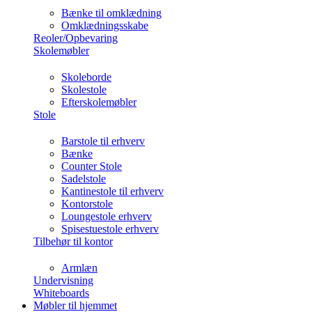
Bænke til omklædning
Omklædningsskabe
Reoler/Opbevaring
Skolemøbler
Skoleborde
Skolestole
Efterskolemøbler
Stole
Barstole til erhverv
Bænke
Counter Stole
Sadelstole
Kantinestole til erhverv
Kontorstole
Loungestole erhverv
Spisestuestole erhverv
Tilbehør til kontor
Armlæn
Undervisning
Whiteboards
Møbler til hjemmet