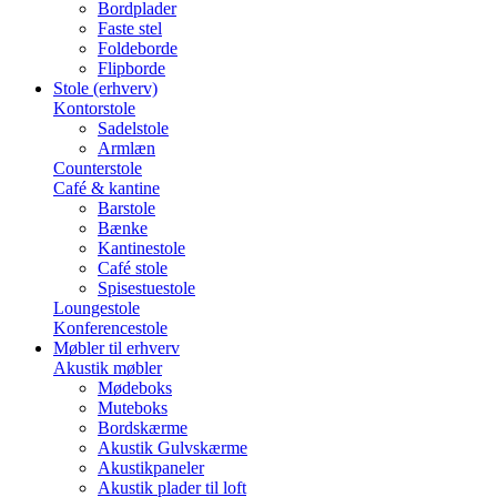
Bordplader
Faste stel
Foldeborde
Flipborde
Stole (erhverv)
Kontorstole
Sadelstole
Armlæn
Counterstole
Café & kantine
Barstole
Bænke
Kantinestole
Café stole
Spisestuestole
Loungestole
Konferencestole
Møbler til erhverv
Akustik møbler
Mødeboks
Muteboks
Bordskærme
Akustik Gulvskærme
Akustikpaneler
Akustik plader til loft