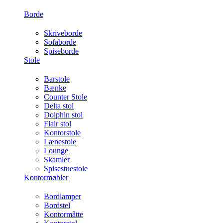
Borde
Skriveborde
Sofaborde
Spiseborde
Stole
Barstole
Bænke
Counter Stole
Delta stol
Dolphin stol
Flair stol
Kontorstole
Lænestole
Lounge
Skamler
Spisestuestole
Kontormøbler
Bordlamper
Bordstel
Kontormåtte