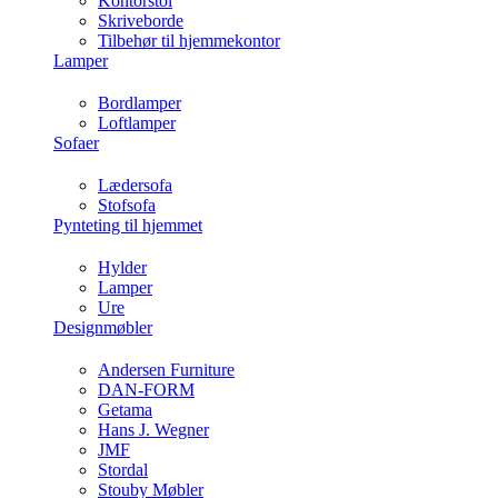
Kontorstol
Skriveborde
Tilbehør til hjemmekontor
Lamper
Bordlamper
Loftlamper
Sofaer
Lædersofa
Stofsofa
Pynteting til hjemmet
Hylder
Lamper
Ure
Designmøbler
Andersen Furniture
DAN-FORM
Getama
Hans J. Wegner
JMF
Stordal
Stouby Møbler