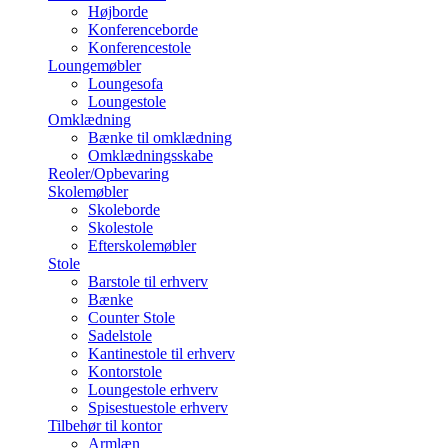
Højborde
Konferenceborde
Konferencestole
Loungemøbler
Loungesofa
Loungestole
Omklædning
Bænke til omklædning
Omklædningsskabe
Reoler/Opbevaring
Skolemøbler
Skoleborde
Skolestole
Efterskolemøbler
Stole
Barstole til erhverv
Bænke
Counter Stole
Sadelstole
Kantinestole til erhverv
Kontorstole
Loungestole erhverv
Spisestuestole erhverv
Tilbehør til kontor
Armlæn