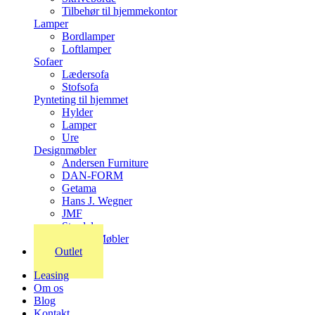
Tilbehør til hjemmekontor
Lamper
Bordlamper
Loftlamper
Sofaer
Lædersofa
Stofsofa
Pynteting til hjemmet
Hylder
Lamper
Ure
Designmøbler
Andersen Furniture
DAN-FORM
Getama
Hans J. Wegner
JMF
Stordal
Stouby Møbler
Outlet
Leasing
Om os
Blog
Kontakt