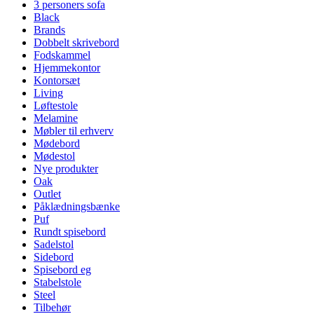
3 personers sofa
Black
Brands
Dobbelt skrivebord
Fodskammel
Hjemmekontor
Kontorsæt
Living
Løftestole
Melamine
Møbler til erhverv
Mødebord
Mødestol
Nye produkter
Oak
Outlet
Påklædningsbænke
Puf
Rundt spisebord
Sadelstol
Sidebord
Spisebord eg
Stabelstole
Steel
Tilbehør