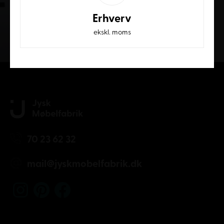
Erhverv
ekskl. moms
Kundeservice
70 23 62 32
mail@jyskmobelfabrik.dk