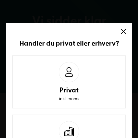
Vi sidder klar
Ring og få et bedre tilbud
Handler du
privat
eller
erhverv
?
70236232
Privat
inkl. moms