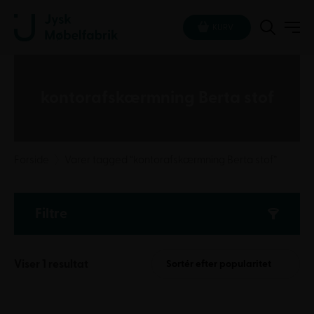
KURV
kontorafskærmning Berta stof
Forside
Varer tagged “kontorafskærmning Berta stof”
Filtre
Viser 1 resultat
Sortér efter popularitet