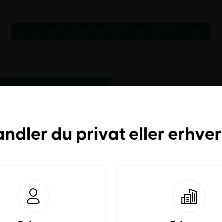
Der blev ikke fundet nogle varer, der matcher dit valg.
andler du
privat
eller
erhve
ilbud