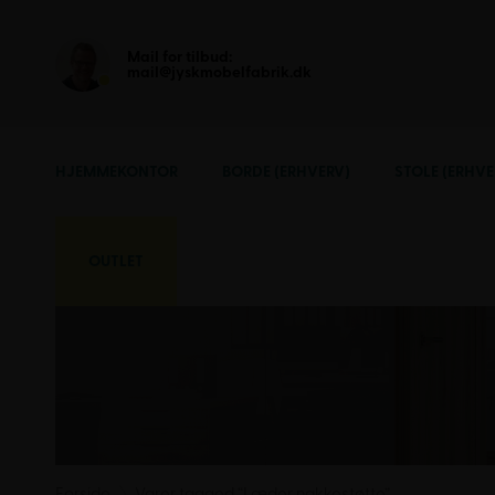
Mail for tilbud:
mail@jyskmobelfabrik.dk
HJEMMEKONTOR
BORDE (ERHVERV)
STOLE (ERHVE
OUTLET
Forside
Varer tagged “Læder nakkestøtte”