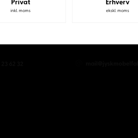
Privat
Erhverv
inkl. moms
ekskl. moms
mail@jyskmobelfab
 23 62 32