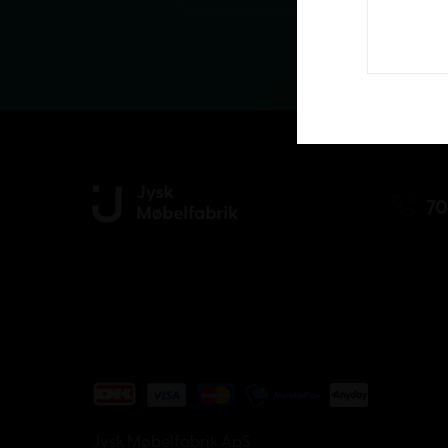
70
Jysk Møbelfabrik ApS