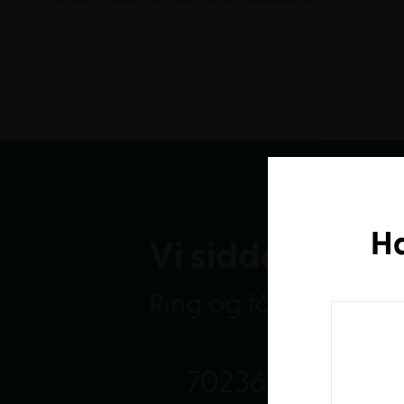
H
Vi sidder klar
Ring og få et bedre t
70236232