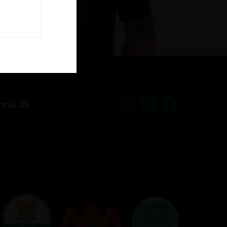
Kundeservice
rik.dk