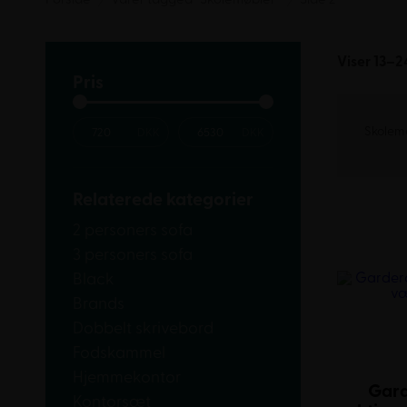
Viser 13–24
Pris
Skolem
Relaterede kategorier
2 personers sofa
3 personers sofa
Black
Brands
Dobbelt skrivebord
Fodskammel
Hjemmekontor
Gard
Kontorsæt