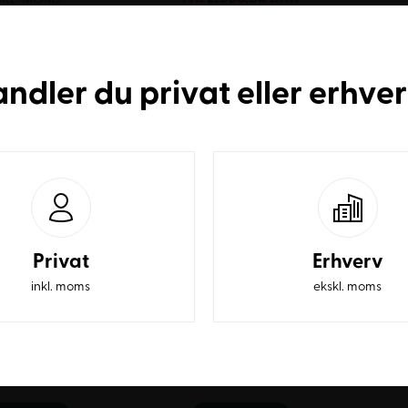
EKSKL. MOMS
SE MERE
SE MERE
andler du
privat
eller
erhve
Privat
Erhverv
inkl. moms
ekskl. moms
flect 5500 m.
Gate Reflect 5500 m.
Ga
rmlæn &
Armlæn &
Sto
idepolstring
Sædepolstring
.472,00
DKK
Fra
2.500,00
DKK
SKL. MOMS
EKSKL. MOMS