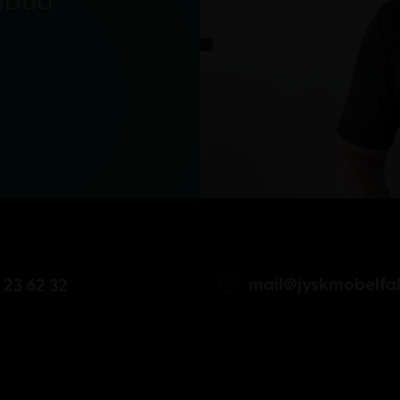
ilbud
mail@jyskmobelfab
 23 62 32