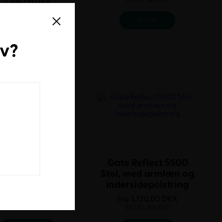
1.396,00
DKK
EKSKL. MOMS
SE MERE
SE MERE
rv
?
te Reflect 5500
Gate Reflect 5500
l, med armlæn og
Stol, med armlæn og
fuldpolstret
indersidepolstring
Fra
3.740,00
DKK
Fra
3.120,00
DKK
EKSKL. MOMS
EKSKL. MOMS