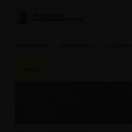
Mail for tilbud:
mail@jyskmobelfabrik.dk
HJEMMEKONTOR
BORDE (ERHVERV)
STOLE (ERHVE
OUTLET
Forside
Varer tagged “Skolemøbler”
Side 2