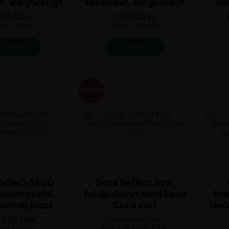
er, væghængt
sektioner, væghængt
Un
540,00
kr.
1.940,00
kr.
SKL. MOMS
EKSKL. MOMS
SE MERE
SE MERE
TILBUD!
eflect 5500
Gate Reflect Stol,
isningsstol,
fuldpolstret med Rosa
Hæ
vendt plast
Cura stof.
dec
60,00
DKK
Fra
2.980,00
DKK
Fra
2.000,00
DKK
SKL. MOMS