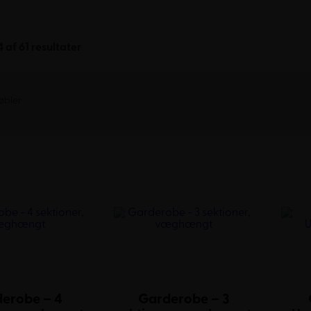
Sorteret
 af 61 resultater
efter
popularitet
øbler
erobe – 4
Garderobe – 3