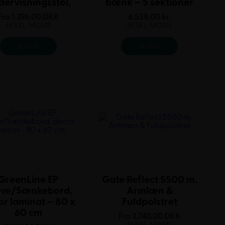
dervisningsstol,
bænk – 5 sektioner
Fra
1.396,00
DKK
6.528,00
kr.
EKSKL. MOMS
EKSKL. MOMS
SE MERE
SE MERE
GreenLine EP
Gate Reflect 5500 m.
ve/Sænkebord,
Armlæn &
or laminat – 80 x
Fuldpolstret
60 cm
Fra
3.740,00
DKK
EKSKL. MOMS