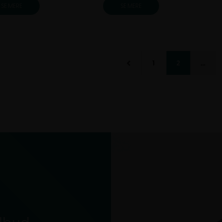
SE MERE
SE MERE
1
2
…