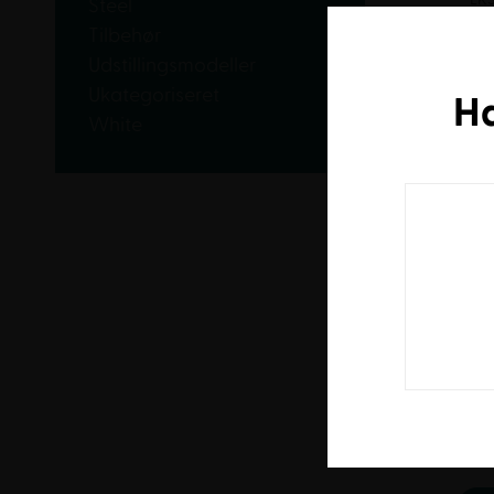
Steel
Tilbehør
Udstillingsmodeller
Ukategoriseret
H
White
Gate Re
A
Inders
Fra
3
EK