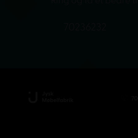
Ring og få et bedre t
70236232
70