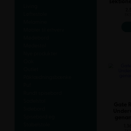
sektion
Living
2.
Løftestole
EK
Melamine
Møbler til erhverv
Mødebord
Mødestol
Nye produkter
Oak
Outlet
Påklædningsbænke
Puf
Rundt spisebord
Sadelstol
Gate R
Sidebord
Underv
Spisebord eg
genan
Stabelstole
1.3
EK