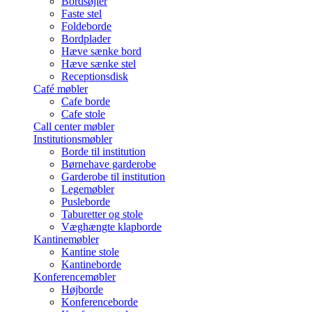
Bordsøjler
Faste stel
Foldeborde
Bordplader
Hæve sænke bord
Hæve sænke stel
Receptionsdisk
Café møbler
Cafe borde
Cafe stole
Call center møbler
Institutionsmøbler
Borde til institution
Børnehave garderobe
Garderobe til institution
Legemøbler
Pusleborde
Taburetter og stole
Væghængte klapborde
Kantinemøbler
Kantine stole
Kantineborde
Konferencemøbler
Højborde
Konferenceborde