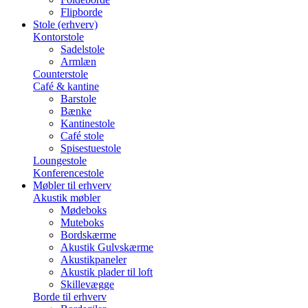
Flipborde
Stole (erhverv)
Kontorstole
Sadelstole
Armlæn
Counterstole
Café & kantine
Barstole
Bænke
Kantinestole
Café stole
Spisestuestole
Loungestole
Konferencestole
Møbler til erhverv
Akustik møbler
Mødeboks
Muteboks
Bordskærme
Akustik Gulvskærme
Akustikpaneler
Akustik plader til loft
Skillevægge
Borde til erhverv