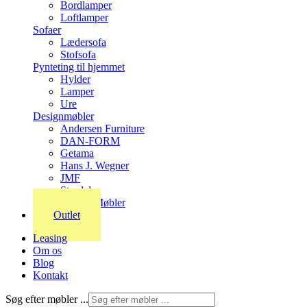
Bordlamper
Loftlamper
Sofaer
Lædersofa
Stofsofa
Pynteting til hjemmet
Hylder
Lamper
Ure
Designmøbler
Andersen Furniture
DAN-FORM
Getama
Hans J. Wegner
JMF
Stordal
Stouby Møbler
Outlet
Leasing
Om os
Blog
Kontakt
Søg efter møbler ...