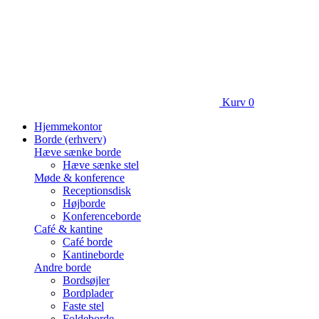
Kurv
0
Hjemmekontor
Borde (erhverv)
Hæve sænke borde
Hæve sænke stel
Møde & konference
Receptionsdisk
Højborde
Konferenceborde
Café & kantine
Café borde
Kantineborde
Andre borde
Bordsøjler
Bordplader
Faste stel
Foldeborde