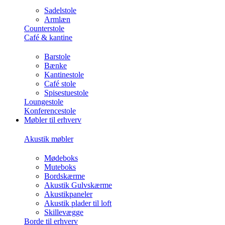
Sadelstole
Armlæn
Counterstole
Café & kantine
Barstole
Bænke
Kantinestole
Café stole
Spisestuestole
Loungestole
Konferencestole
Møbler til erhverv
Akustik møbler
Mødeboks
Muteboks
Bordskærme
Akustik Gulvskærme
Akustikpaneler
Akustik plader til loft
Skillevægge
Borde til erhverv