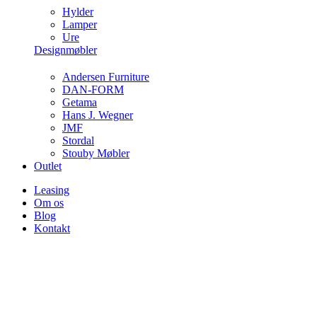
Hylder
Lamper
Ure
Designmøbler
Andersen Furniture
DAN-FORM
Getama
Hans J. Wegner
JMF
Stordal
Stouby Møbler
Outlet
Leasing
Om os
Blog
Kontakt