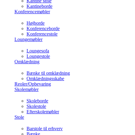
Kantine stole
Kantineborde
Konferencemøbler
Højborde
Konferenceborde
Konferencestole
Loungemøbler
Loungesofa
Loungestole
Omklædning
Bænke til omklædning
Omklædningsskabe
Reoler/Opbevaring
Skolemøbler
Skoleborde
Skolestole
Efterskolemøbler
Stole
Barstole til erhverv
Bænke