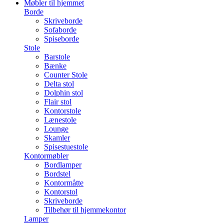
Møbler til hjemmet
Borde
Skriveborde
Sofaborde
Spiseborde
Stole
Barstole
Bænke
Counter Stole
Delta stol
Dolphin stol
Flair stol
Kontorstole
Lænestole
Lounge
Skamler
Spisestuestole
Kontormøbler
Bordlamper
Bordstel
Kontormåtte
Kontorstol
Skriveborde
Tilbehør til hjemmekontor
Lamper