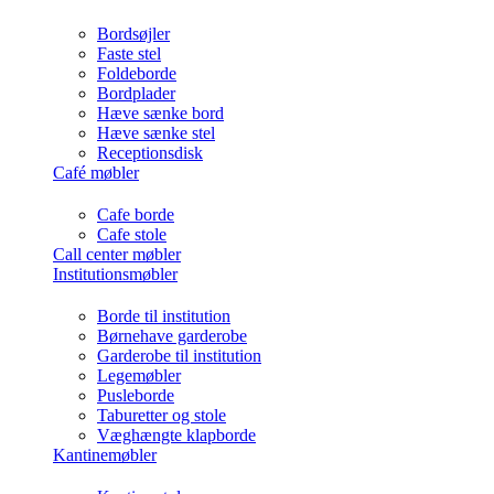
Bordsøjler
Faste stel
Foldeborde
Bordplader
Hæve sænke bord
Hæve sænke stel
Receptionsdisk
Café møbler
Cafe borde
Cafe stole
Call center møbler
Institutionsmøbler
Borde til institution
Børnehave garderobe
Garderobe til institution
Legemøbler
Pusleborde
Taburetter og stole
Væghængte klapborde
Kantinemøbler