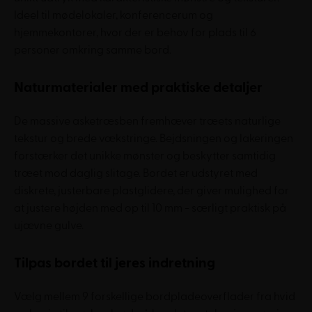
Ideel til mødelokaler, konferencerum og
hjemmekontorer, hvor der er behov for plads til 6
personer omkring samme bord.
Naturmaterialer med praktiske detaljer
De massive asketræsben fremhæver træets naturlige
tekstur og brede vækstringe. Bejdsningen og lakeringen
forstærker det unikke mønster og beskytter samtidig
træet mod daglig slitage. Bordet er udstyret med
diskrete, justerbare plastglidere, der giver mulighed for
at justere højden med op til 10 mm - særligt praktisk på
ujævne gulve.
Tilpas bordet til jeres indretning
Vælg mellem 9 forskellige bordpladeoverflader fra hvid