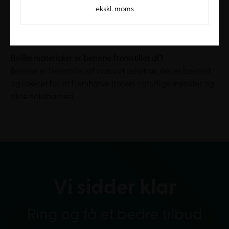
Bordet har justerbare plastglidere, der giver mulighed
ekskl. moms
for at justere højden med op til 10 mm for at kompensere
for ujævne gulve.
Hvilke materialer er benene fremstillet af?
Benene er fremstillet af massivt asketræ, der er bejdset
og lakeret for at fremhæve træets naturlige mønster og
sikre holdbarhed.
Vi sidder klar
Ring og få et bedre tilbud