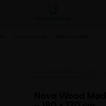
RV)
MØBLER TIL ERHVERV
MØBLER TIL HJEMMET
Forside
Møbler til erhverv
Konferencemø
Mødebord, massiv ask – 180 x 120 cm
Nova Wood Møde
– 180 x 120 cm