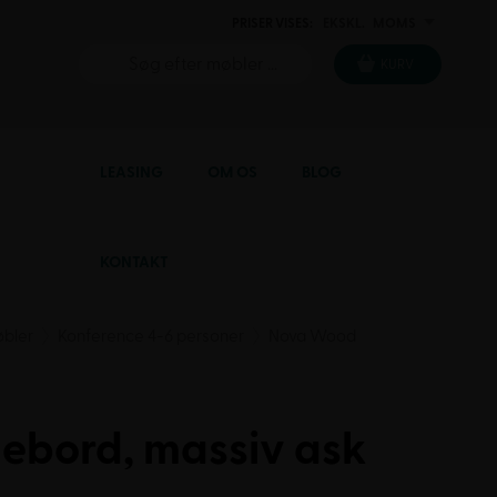
PRISER VISES:
EKSKL.
MOMS
INKL.
KURV
LEASING
OM OS
BLOG
KONTAKT
bler
Konference 4-6 personer
Nova Wood
bord, massiv ask