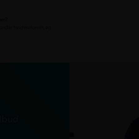
lem?
runder hvid melamin, eg
ilbud