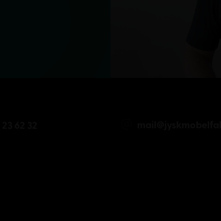
mail@jyskmobelfab
 23 62 32