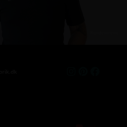
Kundeservice
rik.dk