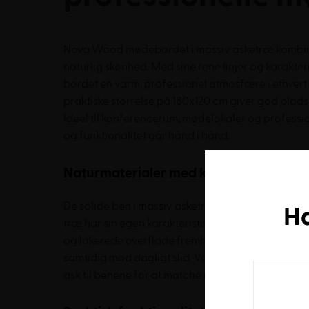
Nova Wood mødebordet i massiv asketræ kombine
naturlig skønhed. Med sine rene linjer og karakter
bordet en varm, professionel atmosfære i ethver
praktiske størrelse på 180x120 cm giver god plads 
Ideel til konferencerum, mødelokaler og profession
og funktionalitet går hånd i hånd.
Naturmaterialer med karakter
De solide ben i massiv asketræ giver bordet et uni
H
træ har sin egen karakteristiske struktur med br
og lakerede overflade fremhæver træets naturlig
samtidig mod dagligt slid. Vælg mellem lysegrå be
ask til benene for at matche din indretning.