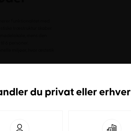
rer funktionalitet med
istiske træstruktur skaber
t mødelokale, mens den
til 6 personer.
elle miljøer, hvor æstetik
kt udtryk, da hvert stykke
andler du
privat
eller
erhve
ede vækstringe. Den bejdsede
e mønster og beskytter
jdset ask eller sortbejdset