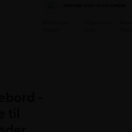
MERE END 10000 GLADE KUNDER
bord -
 til
møder