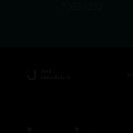
70236232
70