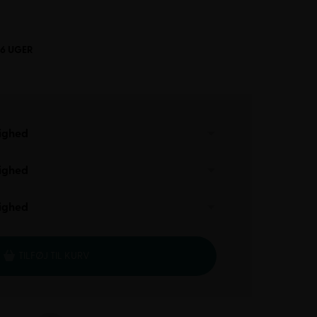
-6 UGER
ighed
ighed
ighed
TILFØJ TIL KURV