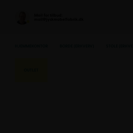
Mail for tilbud:
mail@jyskmobelfabrik.dk
HJEMMEKONTOR
BORDE (ERHVERV)
STOLE (ERHVE
OUTLET