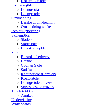
Konferencestole
Loungemøbler
Loungesofa
Loungestole
Omklædning
Bænke til omklædning
Omklædningsskabe
Reoler/Opbevaring
Skolemøbler
Skoleborde
Skolestole
Efterskolemøbler
Stole
Barstole til erhverv
Bænke
Counter Stole
Sadelstole
Kantinestole til erhverv
Kontorstole
Loungestole erhverv
Spisestuestole erhverv
Tilbehør til kontor
Armlæn
Undervisning
Whiteboards