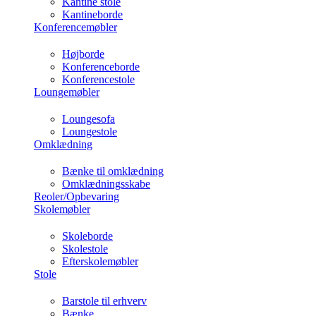
Kantine stole
Kantineborde
Konferencemøbler
Højborde
Konferenceborde
Konferencestole
Loungemøbler
Loungesofa
Loungestole
Omklædning
Bænke til omklædning
Omklædningsskabe
Reoler/Opbevaring
Skolemøbler
Skoleborde
Skolestole
Efterskolemøbler
Stole
Barstole til erhverv
Bænke