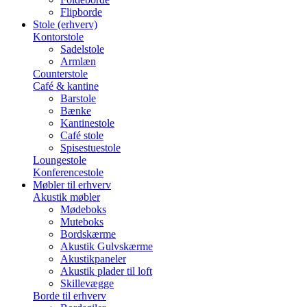
Flipborde
Stole (erhverv)
Kontorstole
Sadelstole
Armlæn
Counterstole
Café & kantine
Barstole
Bænke
Kantinestole
Café stole
Spisestuestole
Loungestole
Konferencestole
Møbler til erhverv
Akustik møbler
Mødeboks
Muteboks
Bordskærme
Akustik Gulvskærme
Akustikpaneler
Akustik plader til loft
Skillevægge
Borde til erhverv