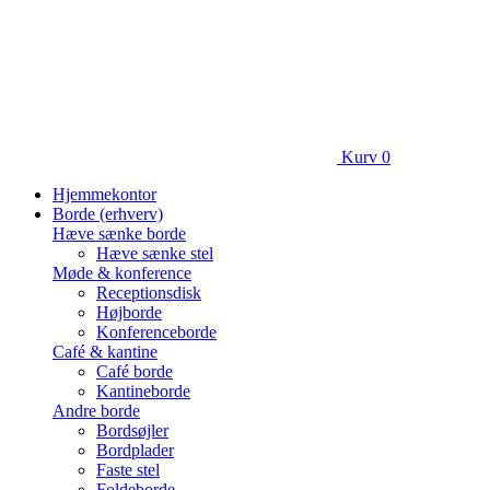
Kurv
0
Hjemmekontor
Borde (erhverv)
Hæve sænke borde
Hæve sænke stel
Møde & konference
Receptionsdisk
Højborde
Konferenceborde
Café & kantine
Café borde
Kantineborde
Andre borde
Bordsøjler
Bordplader
Faste stel
Foldeborde