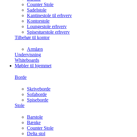
Counter Stole
Sadelstole
Kantinestole til erhverv
Kontorstole
Loungestole erhverv
Spisestuestole erhverv
Tilbehør til kontor
Armlæn
Undervisning
Whiteboards
Møbler til hjemmet
Borde
Skriveborde
Sofaborde
Spiseborde
Stole
Barstole
Bænke
Counter Stole
Delta stol