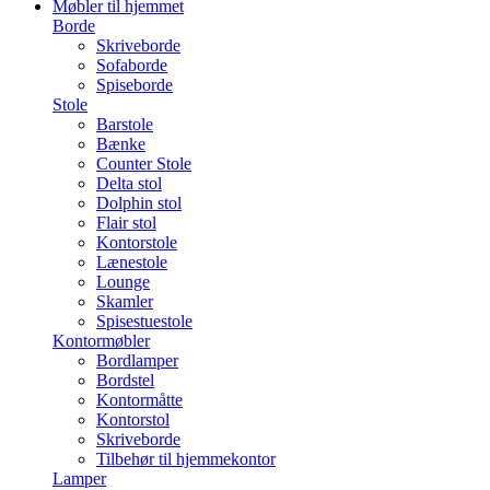
Møbler til hjemmet
Borde
Skriveborde
Sofaborde
Spiseborde
Stole
Barstole
Bænke
Counter Stole
Delta stol
Dolphin stol
Flair stol
Kontorstole
Lænestole
Lounge
Skamler
Spisestuestole
Kontormøbler
Bordlamper
Bordstel
Kontormåtte
Kontorstol
Skriveborde
Tilbehør til hjemmekontor
Lamper