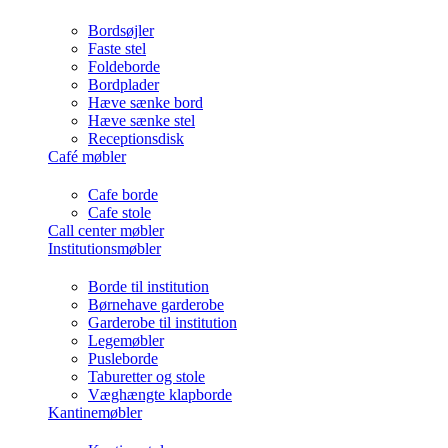
Bordsøjler
Faste stel
Foldeborde
Bordplader
Hæve sænke bord
Hæve sænke stel
Receptionsdisk
Café møbler
Cafe borde
Cafe stole
Call center møbler
Institutionsmøbler
Borde til institution
Børnehave garderobe
Garderobe til institution
Legemøbler
Pusleborde
Taburetter og stole
Væghængte klapborde
Kantinemøbler