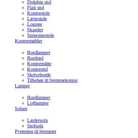
Dolphin stol
Flair stol
Kontorstole
Lænestole
Lounge
Skamler
Spisestuestole
Kontormøbler
Bordlamper
Bordstel
Kontormåtte
Kontorstol
Skriveborde
Tilbehør til hjemmekontor
Lamper
Bordlamper
Loftlamper
Sofaer
Lædersofa
Stofsofa
Pynteting til hjemmet