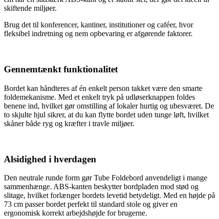
skiftende miljøer.
Brug det til konferencer, kantiner, institutioner og caféer, hvor
fleksibel indretning og nem opbevaring er afgørende faktorer.
Gennemtænkt funktionalitet
Bordet kan håndteres af én enkelt person takket være den smarte
foldemekanisme. Med et enkelt tryk på udløserknappen foldes
benene ind, hvilket gør omstilling af lokaler hurtig og ubesværet. De
to skjulte hjul sikrer, at du kan flytte bordet uden tunge løft, hvilket
skåner både ryg og kræfter i travle miljøer.
Alsidighed i hverdagen
Den neutrale runde form gør Tube Foldebord anvendeligt i mange
sammenhænge. ABS-kanten beskytter bordpladen mod stød og
slitage, hvilket forlænger bordets levetid betydeligt. Med en højde på
73 cm passer bordet perfekt til standard stole og giver en
ergonomisk korrekt arbejdshøjde for brugerne.