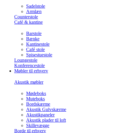
Sadelstole
Armlæn
Counterstole
Café & kantine
Barstole
Bænke
Kantinestole
Café stole
Spisestuestole
Loungestole
Konferencestole
Møbler til erhverv
Akustik møbler
Mødeboks
Muteboks
Bordskærme
Akustik Gulvskærme
Akustikpaneler
Akustik plader til loft
Skillevægge
Borde til erhverv