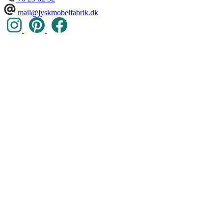
mail@jyskmobelfabrik.dk