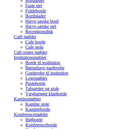
Bordsøjler
Faste stel
Foldeborde
Bordplader
Hæve sænke bord
Hæve sænke stel
Receptionsdisk
Café møbler
Cafe borde
Cafe stole
Call center møbler
Institutionsmøbler
Borde til institution
Børnehave garderobe
Garderobe til institution
Legemøbler
Pusleborde
Taburetter og stole
Væghængte klapborde
Kantinemøbler
Kantine stole
Kantineborde
Konferencemøbler
Højborde
Konferenceborde