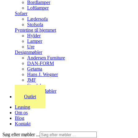
Bordlamper
Loftlamper
Sofaer
Lædersofa
Stofsofa
Pynteting til hjemmet
Hylder
Lamper
Ure
Designmøbler
Andersen Furniture
DAN-FORM
Getama
Hans J. Wegner
JMF
Stordal
Stouby Møbler
Outlet
Leasing
Om os
Blog
Kontakt
Søg efter møbler ...