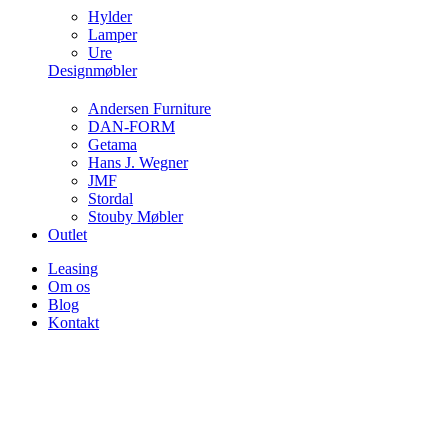
Hylder
Lamper
Ure
Designmøbler
Andersen Furniture
DAN-FORM
Getama
Hans J. Wegner
JMF
Stordal
Stouby Møbler
Outlet
Leasing
Om os
Blog
Kontakt