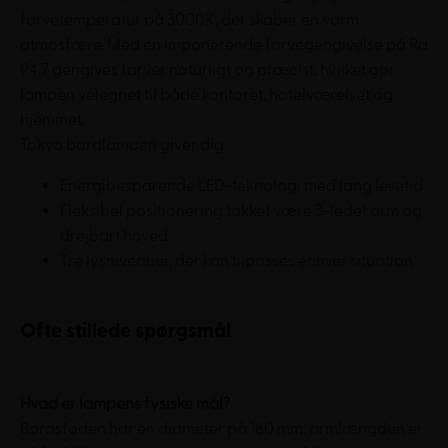
farvetemperatur på 3000K, der skaber en varm
atmosfære. Med en imponerende farvegengivelse på Ra
94,7 gengives farver naturligt og præcist, hvilket gør
lampen velegnet til både kontoret, hotelværelset og
hjemmet.
Tokyo bordlampen giver dig:
Energibesparende LED-teknologi med lang levetid
Fleksibel positionering takket være 3-ledet arm og
drejbart hoved
Tre lysniveauer, der kan tilpasses enhver situation
Ofte stillede spørgsmål
Hvad er lampens fysiske mål?
Bordsfoden har en diameter på 180 mm, armlængden er