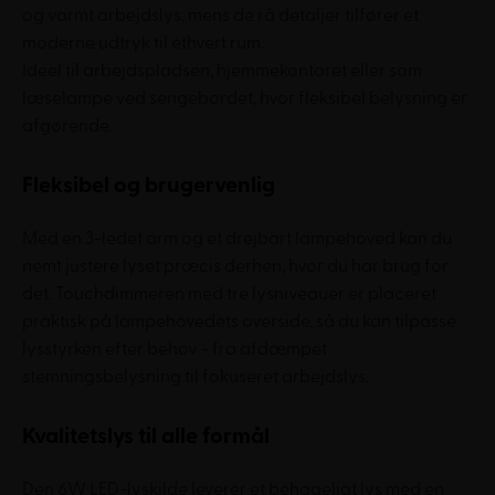
og varmt arbejdslys, mens de rå detaljer tilfører et
moderne udtryk til ethvert rum.
Ideel til arbejdspladsen, hjemmekontoret eller som
læselampe ved sengebordet, hvor fleksibel belysning er
afgørende.
Fleksibel og brugervenlig
Med en 3-ledet arm og et drejbart lampehoved kan du
nemt justere lyset præcis derhen, hvor du har brug for
det. Touchdimmeren med tre lysniveauer er placeret
praktisk på lampehovedets overside, så du kan tilpasse
lysstyrken efter behov - fra afdæmpet
stemningsbelysning til fokuseret arbejdslys.
Kvalitetslys til alle formål
Den 6W LED-lyskilde leverer et behageligt lys med en