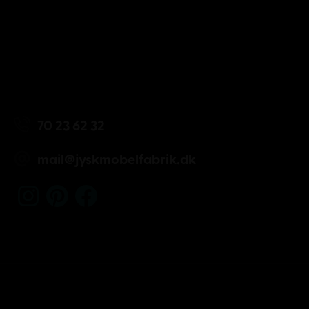
70 23 62 32
mail@jyskmobelfabrik.dk